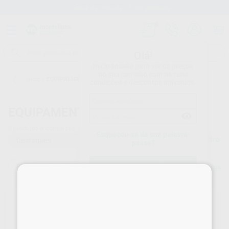
Stock de mais de 15.000 produtos
Olá!
Inicie sessão para ver os preços
no seu carrinho com as suas
Início
/
EQUIPAMENTO
condições e descontos aplicados.
EQUIPAMENTO
3
produtos encontrados
Esqueceu-se da sua palavra-
Filtro
passe?
PROCLINIC EXPERT
Limpar filtros
×
Registo
59%