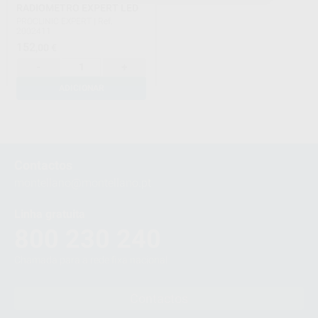
RADIOMETRO EXPERT LED
PROCLINIC EXPERT
|
Ref.
2002411
152
,00
€
-
+
ADICIONAR
1
Contactos
montellano@montellano.pt
Linha gratuita
800 230 240
Chamada para a rede fixa nacional
Contactos