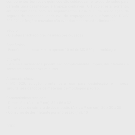
componentes técnicos e químicos são cuidadosamente coordenados para
garantir uma desinfecção e limpeza confiáveis. O Hygojet está, portanto,
em conformidade com os regulamentos TRBA 250 da associação de
seguros de responsabilidade civil do empregador e a Informação DGUV
203-021. Infecções cruzadas são evitadas e odores são eliminados.
Seguro
- O sistema fechado previne infecções cruzadas.
Econômico
- Econômico de usar – com apenas 10 ml de MD 520 por moldagem.
Eficiente
- Até seis moldagens podem ser completamente limpas, desinfetadas e
secas em apenas doze minutos.
Altamente eficaz
- MD 520: solução pronta para uso para desinfecção e limpeza
simultâneas de todos os materiais de moldagem padrão.
Caracteristicas técnicas:
- Dimensões (A x L x P cm): 34 x 56 x 32
- Dimensões da câmara de desinfecção (A x L x P em cm): 20 x 30 x 25
- Consumo de desinfetante por impressão (ml): 10
DÜRR