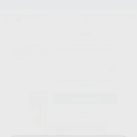
Stock de mais de 15.000 produtos
Olá!
Inicie sessão para ver os preços
no seu carrinho com as suas
Início
/
EQUIPAMENTO
/
EQUIPAMENTOS DE ESTERILIZAÇÃO E
condições e descontos aplicados.
DESINFEÇÃO
/
VÁRIOS EQUIPAMENTOS DE ESTERILIZAÇÃO E
DESINFEÇÃO
/
SISTEMA DESINFECÇÃO DE MOLDES IMPRESSÃO
HYGOJET
Esqueceu-se da sua palavra-
passe?
Registo