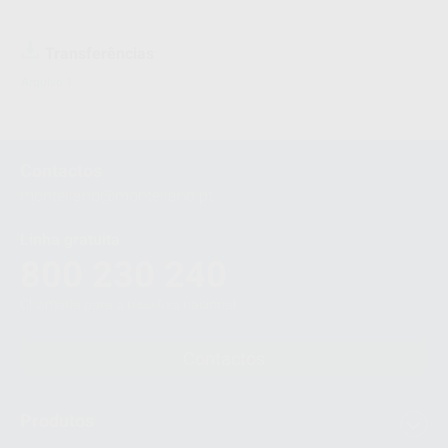
Transferências
Arquivo 1
Contactos
montellano@montellano.pt
Linha gratuita
800 230 240
Chamada para a rede fixa nacional
Contactos
Produtos