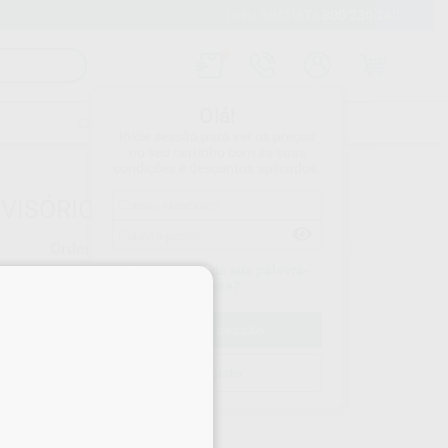
800 230 240
Envio gratuito a partir de 120 euros
Linha GRATUITA
Olá!
CATÁLOGOS
CONTACTOS
Inicie sessão para ver os preços
no seu carrinho com as suas
condições e descontos aplicados.
OVISÓRIOS
Ordenar por
Esqueceu-se da sua palavra-
×
passe?
os
Registo