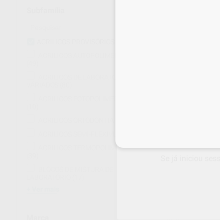
Subfamília
ACRILICOS PROVISÓRIOS
(2)
ACRILICOS AUTOPOLIMERIZAVEIS
(49)
ACRILICOS DE LABORATÓRIO
VÁRIADOS
(80)
ACRILICOS FOTOPOLIMERIZÁVEIS
60%
(10)
ACRILICOS ORTODONTIA
(2)
ACRILICOS SEMI-FLEXIVEIS
(1)
Inicie sessão
para
ACRILICOS TERMOPOLIMERIZÁVEIS
(39)
Se já iniciou ses
BLOCOS DE MISTURA DE
LABORATÓRIO
(17)
Ver mais
ACRILICO PRO
PÓ 100g
Marca
100g