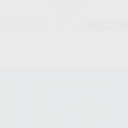
22
,37
€
€
44,20 €
Promoção
-
+
ONAR REFERÊNCIA
ADICIONAR
odutos
Montellano
A minha conta
sumíveis
Quem Somos
Entrar
uipamentos
Serviços
A Minha Lista
oratório
Canal Ético
Os Meus Produtos
dicamentos
Código De Ética
Faturas