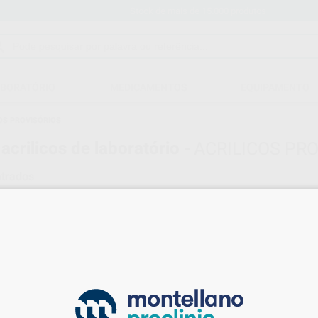
Stock de mais de 15.000 produtos
ABORATÓRIO
MEDICAMENTOS
EQUIPAMENTO
OS PROVISÓRIOS
acrilicos de laboratório -
ACRILICOS PR
trados
ICOS DE LABORATÓRIO
ACRILICOS PROVISÓRIOS
Limpar filtr
PROCLINIC
Ref. Grupo
ACRILICO PROVISÓRIO