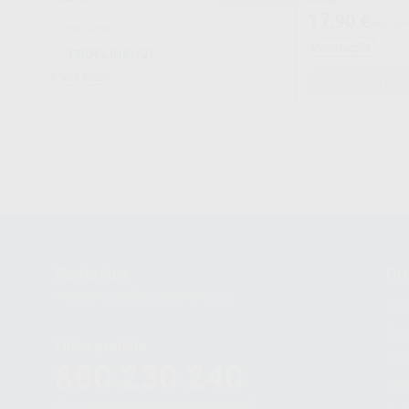
17
,90
€
44,20 
Promoção
PROCLINIC
(2)
Ver mais
SELECI
1
Contactos
Pr
montellano@montellano.pt
Con
Eq
Linha gratuita
Lab
800 230 240
Me
Chamada para a rede fixa nacional