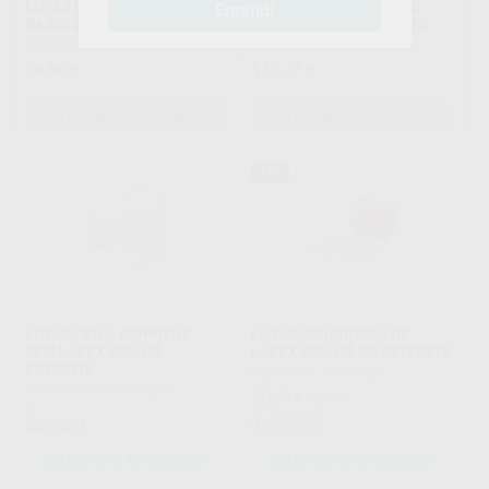
LUVAS DE LATEX PEHA
LUVAS PEHA-NEON SEM
Entendi
BASIC SEM PÓ ESTÉREIS
LATEX SEM PÓ ESTÉREIS
HARTMANN
|
Ref. Grupo
HARTMANN
|
Ref. Grupo
56
135
,06
€
,47
€
SELECIONAR REFERÊNCIA
SELECIONAR REFERÊNCIA
37%
LUVAS PEHA-ISOPRENE
LUVAS CIRÚRGICAS DE
SEM LÁTEX SEM PÓ
LÁTEX SEM PÓ BD ESTÉREIS
ESTÉREIS
BESTDENT
|
Ref. Grupo
HARTMANN
|
Ref. Grupo
20
,50
€
32,31 €
De
269
Promoção
,45
€
SELECIONAR REFERÊNCIA
SELECIONAR REFERÊNCIA