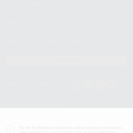
A minha conta
Guia de compra
Revista de promoções & Newsletters
Receba já as suas OFERTAS e NOVIDADES!
SUBSCREVER
Siga-nos nas Redes Socias
MÉTODOS DE PAGAMENTO
Conta Corrente
No site da Montellano utilizamos cookies próprios e de terceiros
para personalizar o site de acordo com as suas preferências,