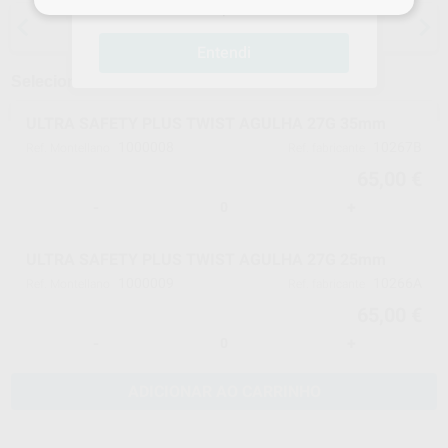
compras!
15 dias para mudar de ideias, exceto
anestesias
Entendi
Selecionar um modelo
ULTRA SAFETY PLUS TWIST AGULHA 27G 35mm
1000008
10267B
Ref. Montellano
Ref. fabricante
65,00 €
-
+
ULTRA SAFETY PLUS TWIST AGULHA 27G 25mm
1000009
10266A
Ref. Montellano
Ref. fabricante
65,00 €
-
+
ADICIONAR AO CARRINHO