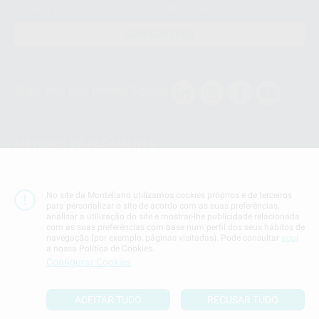
Receba já as suas OFERTAS e NOVIDADES!
SUBSCREVER
Siga-nos nas Redes Socias
MÉTODOS DE PAGAMENTO
Conta Corrente
No site da Montellano utilizamos cookies próprios e de terceiros
para personalizar o site de acordo com as suas preferências,
analisar a utilização do site e mostrar-lhe publicidade relacionada
com as suas preferências com base num perfil dos seus hábitos de
navegação (por exemplo, páginas visitadas). Pode consultar
aqui
a nossa Política de Cookies.
Termos & Condiçoes
Configurar Cookies
Politica de Privacidade
Politica de Cookies
ACEITAR TUDO
RECUSAR TUDO
Definições de cookies