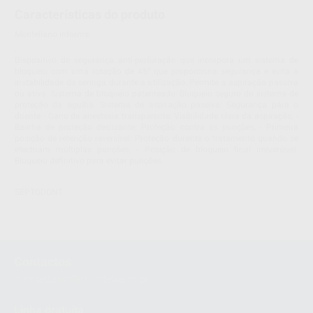
Características do produto
Montellano informa:
.
Dispositivo de segurança anti-perfuração que incorpora um sistema de
bloqueio com uma rotação de 45º que proporciona segurança e evita a
instabilidade da seringa durante a utilização. Permite a aspiração passiva
ou ativa. Sistema de bloqueio patenteado: Bloqueio seguro do sistema de
proteção da agulha. Sistema de aspiração passiva: Segurança para o
doente - Cano de anestesia transparente: Visibilidade clara da aspiração, -
Bainha de proteção deslizante: Proteção contra as punções, - Primeira
posição de retenção reversível: Proteção durante o tratamento quando se
efectuam múltiplas punções, - Posição de bloqueio final irreversível:
Bloqueio definitivo para evitar punções.
SEPTODONT
Contactos
montellano@montellano.pt
Linha gratuita