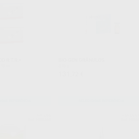
O R.T.R.+
BIO-GEN GRÂNULOS
0,50 ml
0,50 g
131
,72
€
ONAR REFERÊNCIA
SELECIONAR REFERÊNCIA
ARTOSS
ASA DEN
Ref. 1000309
Ref. 1000