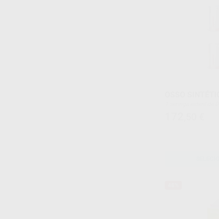
OSSO SINTÉTIC
1 seringa esteril de 
172
,50
€
SELECI
48%