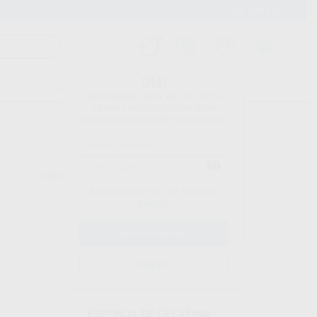
800 230 240
Envio gratuito a partir de 120 euros
Linha GRATUITA
Olá!
CATÁLOGOS
CONTACTOS
Inicie sessão para ver os preços
no seu carrinho com as suas
condições e descontos aplicados.
Ordenar por
Esqueceu-se da sua palavra-
passe?
BESTDENT
Registo
Ref. 1000272
ESPONJA DE GELATINA