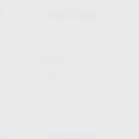
-
+
ADICIONAR
BEN
SEPTODONT
277
Ref. 1000278
HEMOCOLLAGENE
24 unidades
72
,90
€
82,00 €
Promoção
-
+
ADICIONAR