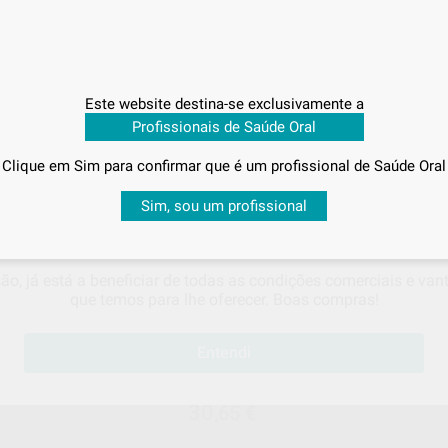
10 blisters (20 unidades)
23
,50
€
€
35,45 €
Promoção
Este website destina-se exclusivamente a
-
+
ADICIONAR
ADICIONAR
Profissionais de Saúde Oral
BESTDENT
DISPOT
Clique em Sim para confirmar que é um profissional de Saúde Oral
Ref. 1000272
Ref. 1000
Sabe qual é o valor que vai pagar?
Sim, sou um profissional
 visualizar os seus
preços acordados
e os
descontos aplicado
são, já está a beneficiar de todas as condições comerciais e va
que temos para lhe oferecer. Boas compras!
Entendi
ELATINA
CUTANPLAST 24U.
Caixa 24 unidades
30
,65
€