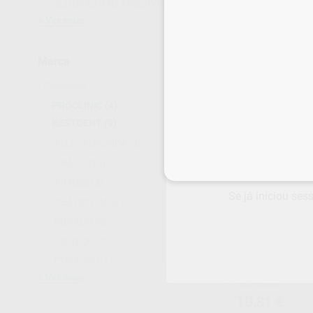
SUTURAS NÃO ABSORVIVEIS
(52)
40 unidades
Ver mais
22
,50
€
44,07 
Promoção
Marca
-
+
PROCLINIC
(4)
BESTDENT
(9)
ALLE - EURONDA
(3)
ARAGO
(14)
Inicie sessão
para
ARTOSS
(3)
Se já iniciou ses
ASA DENTAL
(2)
BBRAUN
(5)
BIOTECK
(4)
ESPONJA DE G
CURASAN
(1)
HEMOSTÁTICA
Ver mais
10 unidades.
10
,81
€