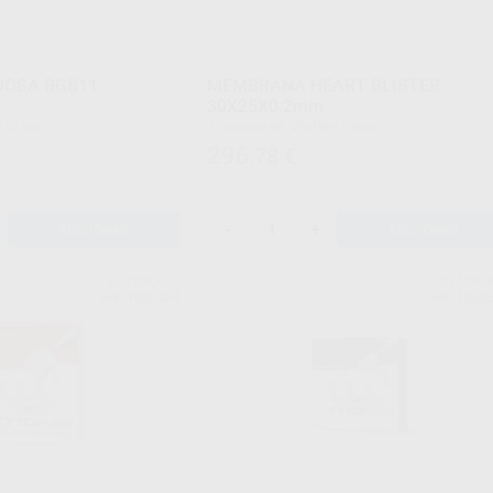
JOSA BGB11
MEMBRANA HEART BLISTER
30X25X0,2mm
0x10 mm
1 unidade de 30x25x0,2 mm
296
,78
€
-
+
ADICIONAR
ADICIONAR
CYTOPLAST
CYTOPL
Ref. 1000324
Ref. 1000