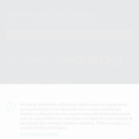
Revista de promoções & Newsletters
Receba já as suas OFERTAS e NOVIDADES!
SUBSCREVER
Siga-nos nas Redes Socias
MÉTODOS DE PAGAMENTO
Conta Corrente
No site da Montellano utilizamos cookies próprios e de terceiros
para personalizar o site de acordo com as suas preferências,
analisar a utilização do site e mostrar-lhe publicidade relacionada
com as suas preferências com base num perfil dos seus hábitos de
navegação (por exemplo, páginas visitadas). Pode consultar
aqui
a nossa Política de Cookies.
Termos & Condiçoes
Configurar Cookies
Politica de Privacidade