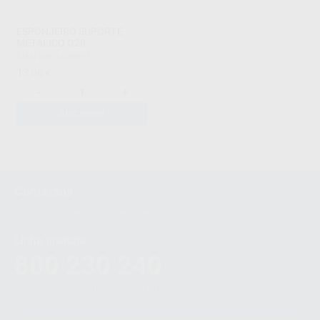
ESPONJEIRO SUPORTE
METÁLICO Q28
S/M
|
Ref. 1005997
13
,06
€
-
+
ADICIONAR
1
Contactos
montellano@montellano.pt
Linha gratuita
800 230 240
Chamada para a rede fixa nacional