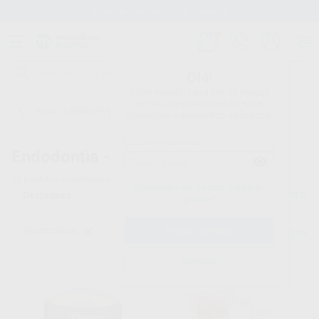
Stock de mais de 15.000 produtos
Olá!
Inicie sessão para ver os preços
no seu carrinho com as suas
Início
/
CONSUMIVEIS
/
ENDODONTIA
/
ESPONJAS
condições e descontos aplicados.
Endodontia -
ESPONJAS
15
produtos encontrados
Esqueceu-se da sua palavra-
Filtro
passe?
ENDODONTIA
ESPONJAS
Limpar filtros
Registo