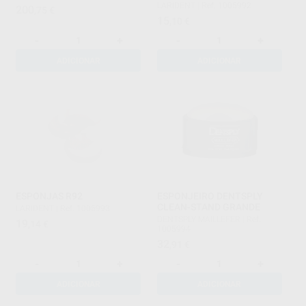
LARIDENT
|
Ref. 1005992
200
,75
€
15
,10
€
-
+
-
+
ADICIONAR
ADICIONAR
ESPONJAS R92
ESPONJEIRO DENTSPLY
CLEAN-STAND GRANDE
LARIDENT
|
Ref. 1005993
DENTSPLY MAILLEFER
|
Ref.
19
,14
€
1005994
32
,91
€
-
+
-
+
ADICIONAR
ADICIONAR