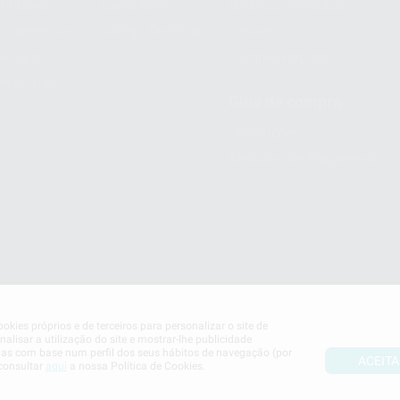
oratório
Canal Ético
Os Meus Produtos
dicamentos
Código De Ética
Faturas
álogos
Compra Rápida
mio Fitas
Guia de compra
Devoluções
Métodos De Pagamento
okies próprios e de terceiros para personalizar o site de
alisar a utilização do site e mostrar-lhe publicidade
ias com base num perfil dos seus hábitos de navegação (por
ACEITA
 consultar
aqui
a nossa Política de Cookies.
ookies