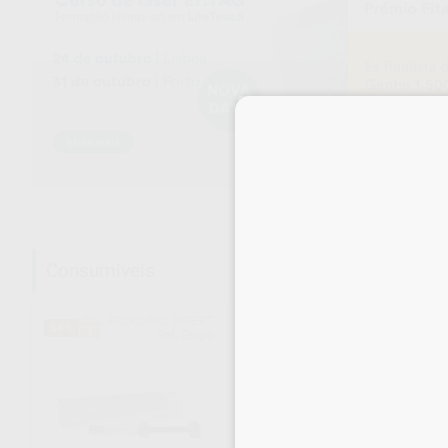
Consumiveis
PROCLINIC EXPERT
S/M
54%
67%
Ref. Grupo
Ref. Grupo