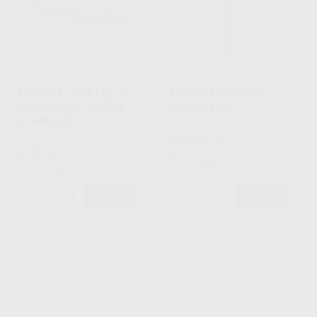
TURBINA COM LUZ S-
TURBINA BIEN-AIR
MAX M900L CABEÇA
BORA 2 LED
STANDARD
1 unidade
ADAPTADOR NSK
1 unidade
499
,01
€
1.138,00 €
449
,51
€
1.112,10 €
Promoção
Promoção
-
+
-
+
ADICIONAR
ADICIONAR
IVOCLAR
IVOCLAR
Ref. Grupo
Ref. 3005791