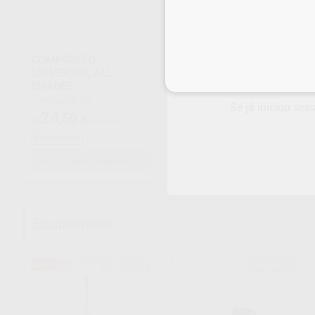
COMPÓSITO
LUVAS LATEX SEM PÓ
UNIVERSAL ALL
100 unidades
Inicie sessão
para
SHADES
3
,30
€
10,00 €
1 seringa de 4 g
Se já iniciou ses
Promoção
24
,50
€
53,51 €
De
Promoção
SELECIONAR REFERÊNCIA
SELECIONAR REFERÊNCIA
Equipamento
PROCLINIC EXPERT
CARESTREAM
59%
Ref. 2002376
Ref. 2007023