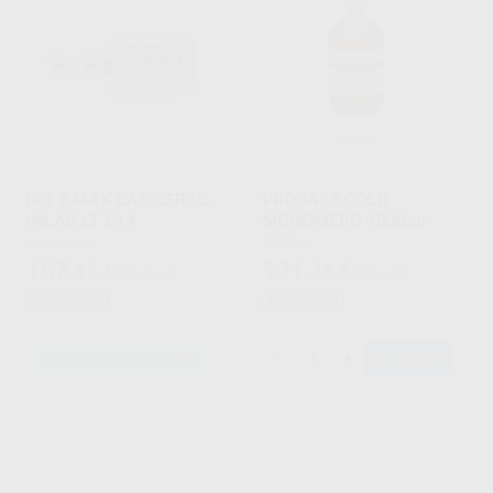
IPS E.MAX CAD CEREC-
PROBASE COLD
INLAB LT C14
MONOMERO 1000ml
5 unidades
1000ml
157
121
,45
€
,25
€
193,43 €
127,50 €
Promoção
Promoção
-
+
SELECIONAR REFERÊNCIA
ADICIONAR