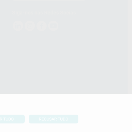
Siga-nos nas Redes Socias
R TUDO
RECUSAR TUDO
Definições de cookies