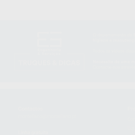
Contactos
Pr
montellano@montellano.pt
Con
Eq
Linha gratuita