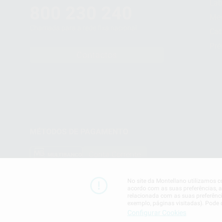
Lab
800 230 240
Me
Chamada para a rede fixa nacional
Cat
Pré
Contactos
MÉTODOS DE PAGAMENTO
Conta Corrente
No site da Montellano utilizamos co
acordo com as suas preferências, an
relacionada com as suas preferênc
exemplo, páginas visitadas). Pode
Configurar Cookies
Termos & Condiçoes
Politica de Privacidade
Politica de C