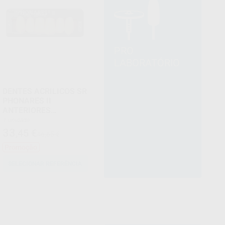
PRO
LABORATÓRIO
DENTES ACRILICOS SR
PHONARES II
ANTERIORES
INFERIORES
1 unidade
33
,45
€
46,65 €
Promoção
SELECIONAR REFERÊNCIA