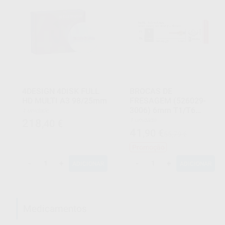
4DESIGN 4DISK FULL
BROCAS DE
HD MULTI A3 98/25mm
FRESAGEM (526029-
3006) 6mm T1/T6
1 unidade
3,0mm
1 unidade
218
,40
€
41
,90
€
55,79 €
Promoção
-
+
-
+
ADICIONAR
ADICIONAR
Medicamentos