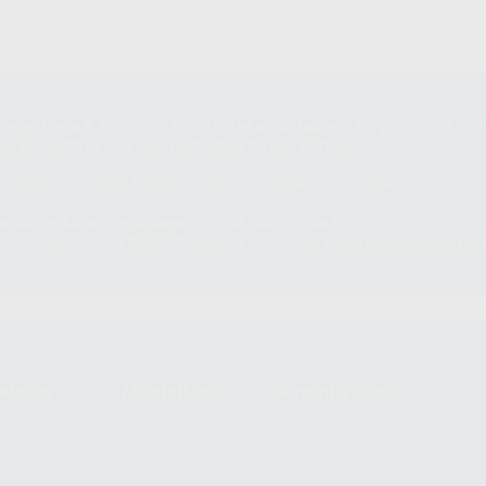
odutos
Montellano
A minha conta
sumíveis
Quem Somos
Entrar
uipamentos
Serviços
A Minha Lista