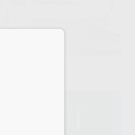
×
KERR
58%
Ref. 1015201