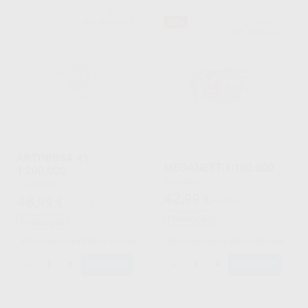
INIBSA
LABORATORIOS
Ref. 4000019
40%
CLARBEN
Ref. 4000029
ARTINIBSA 4%
MEGANEST 1:100.000
1:200.000
1 unidade
1 unidade
42
,99
€
48
,99
€
71,50 €
53,00 €
Promoção
Promoção
Venda exclusiva a Médicos dentistas
Venda exclusiva a Médicos dentistas
-
+
-
+
ADICIONAR
ADICIONAR