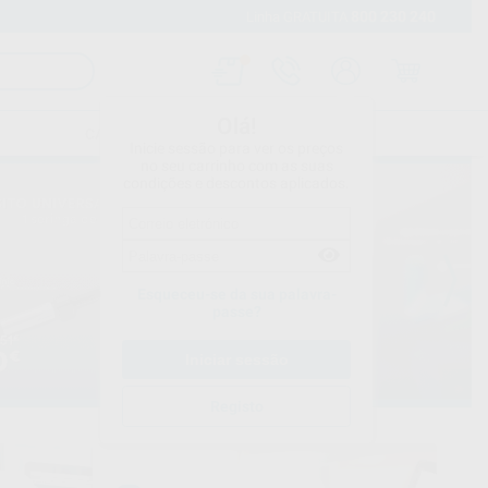
800 230 240
Envio gratuito a partir de 120 euros
Linha GRATUITA
Olá!
CATÁLOGOS
CONTACTOS
Inicie sessão para ver os preços
no seu carrinho com as suas
condições e descontos aplicados.
Esqueceu-se da sua palavra-
passe?
Registo