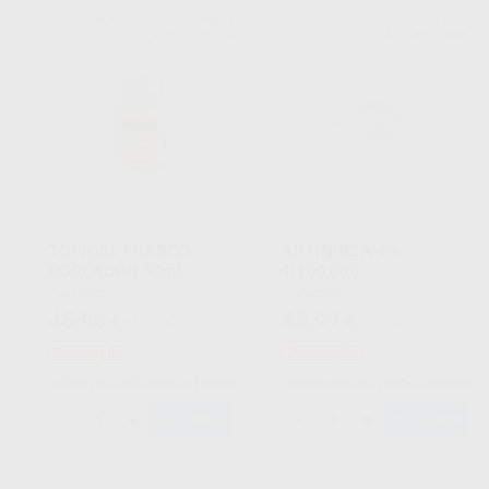
LABORATORIOS CLARBEN
INIBSA
Ref. 4000004
Ref. 4000018
TOPIGEL FRASCO
ARTINIBSA 4%
DOSEADOR 50ml
1:100.000
1 unidade
1 unidade
46
48
,90
€
,99
€
65,60 €
53,00 €
Promoção
Promoção
Venda exclusiva a Médicos dentistas
Venda exclusiva a Médicos dentistas
-
+
-
+
ADICIONAR
ADICIONAR