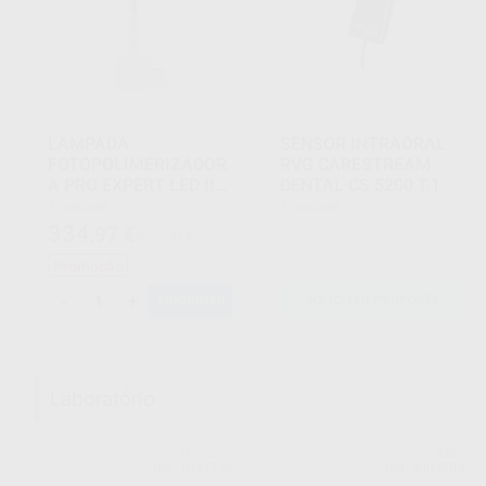
LÂMPADA
SENSOR INTRAORAL
FOTOPOLIMERIZADOR
RVG CARESTREAM
A PRO EXPERT LED II
DENTAL CS 5200 T.1
BRANCA
1 unidade
1 unidade
334
,97
€
822,00 €
Promoção
-
+
ADICIONAR
SOLICITAR PROPOSTA
Laboratório
4DESIGN
IMES
Ref. 1032725
Ref. 3003509