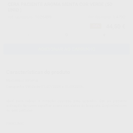
CERA PACIENTE AROMA MENTA COR VERDE (50
UNID.)
1026499
L4790
Ref. Montellano
Ref. fabricante
44,50 €
-34%
-
+
ADICIONAR AO CARRINHO
Características do produto
Montellano informa:
Campanha Válida de 01/07/2026 a 31/082026.
Ideal para reduzir a irritação causada pelo aparelho. Dar ao paciente
indicação de como espalhar a cera nas aletas do braquete. Disponível com
ou sem perfume.
PROCLINIC