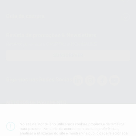
Guia de compra
Revista de promoções & Newsletters
Receba já as suas OFERTAS e NOVIDADES!
SUBSCREVER
Siga-nos nas Redes Socias
MÉTODOS DE PAGAMENTO
Conta Corrente
No site da Montellano utilizamos cookies próprios e de terceiros
para personalizar o site de acordo com as suas preferências,
analisar a utilização do site e mostrar-lhe publicidade relacionada