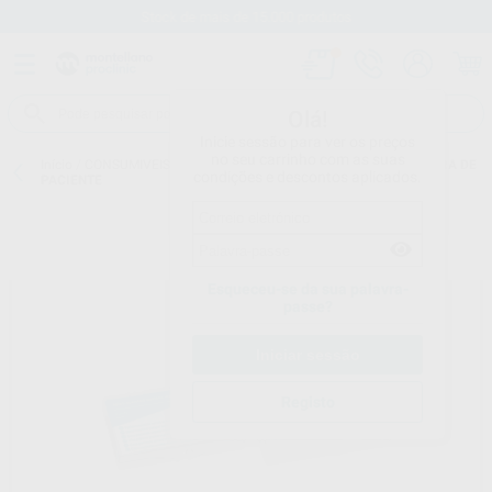
Stock de mais de 15.000 produtos
Olá!
Inicie sessão para ver os preços
no seu carrinho com as suas
Início
/
CONSUMIVEIS
/
ORTODONTIA
/
CERA DE ORTODONTIA
/
CERA DE
condições e descontos aplicados.
PACIENTE
Esqueceu-se da sua palavra-
passe?
Registo