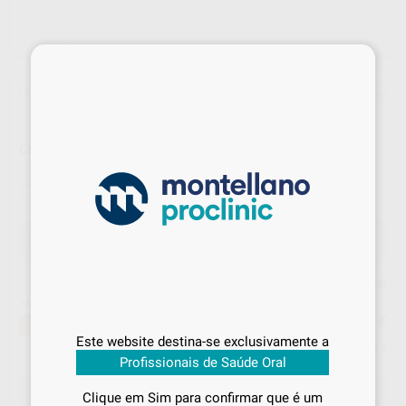
×
Promoção
CERA DE PACIENTE
Marca
PROCLINIC
Embalagem
50 caixas de 5 barras cada
Promoção
44,50 €
Comprar
1 unidades
poupa-lhe
34%
Preço Web
Sabe qual é o valor que vai
Melhor oferta!
44
,50
€
pagar?
67,13 €
-34%
Este website destina-se exclusivamente a
Preço c/ IVA incluido 54,74 €
Inicie sessão
para visualizar os seus
Profissionais de Saúde Oral
preços acordados
e os
descontos
aplicados
em cada produto!
SELECIONAR MODELO
Clique em Sim para confirmar que é um