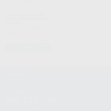
COMPRESSAS TNT NÃO
ESTERILIZADAS MEDICOMP
7,5x7,5cm
HARTMANN
|
Ref. 1032065
3
,56
€
-
+
ADICIONAR
1
Contactos
montellano@montellano.pt
Linha gratuita
800 230 240
Chamada para a rede fixa nacional