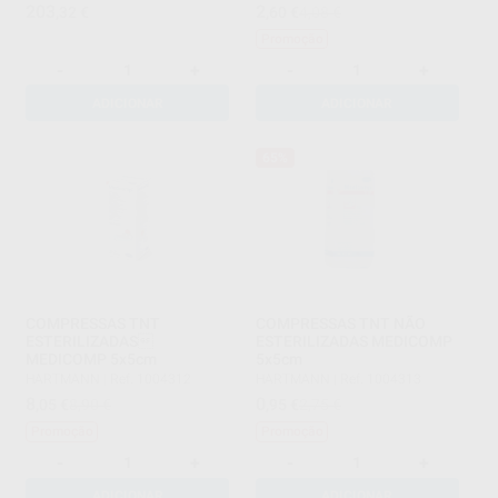
203
2
,32
€
,60
€
4,08 €
Promoção
-
+
-
+
ADICIONAR
ADICIONAR
65%
COMPRESSAS TNT
COMPRESSAS TNT NÃO
ESTERILIZADAS
ESTERILIZADAS MEDICOMP
MEDICOMP 5x5cm
5x5cm
HARTMANN
|
Ref. 1004312
HARTMANN
|
Ref. 1004313
8
0
,05
€
8,90 €
,95
€
2,75 €
Promoção
Promoção
-
+
-
+
ADICIONAR
ADICIONAR