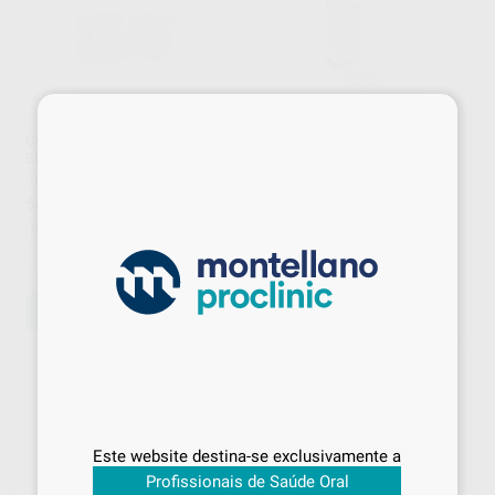
×
COMPRESSAS DE ALGODÃO
COMPRESSAS DE ALGODÃO
ESTERILIZADAS 7,5x6,5cm
NÃO ESTERILIZADAS
STERILUX 5x5cm
ALLE - EURONDA
|
Ref. 1004303
HARTMANN
|
Ref. 1004305
54
,30
€
60,25 €
1
,55
€
2,27 €
Promoção
Promoção
-
+
-
+
ADICIONAR
ADICIONAR
Sabe qual é o valor que vai
pagar?
Este website destina-se exclusivamente a
Inicie sessão
para visualizar os seus
Profissionais de Saúde Oral
preços acordados
e os
descontos