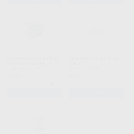
COMPRESSAS CIRÚRGICAS
GASAS NO TEJIDAS 5x5cm.
ESTERILIZADAS OMNIA
(100u.)
OMNIA
|
Ref. 1004315
S/M
|
Ref. 1033654
15
4
,40
€
,80
€
-
+
-
+
ADICIONAR
ADICIONAR