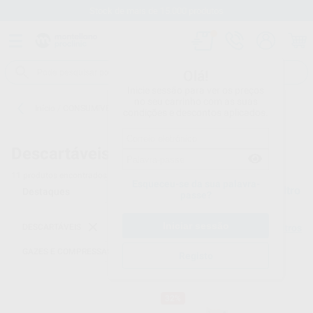
Stock de mais de 15.000 produtos
Olá!
Inicie sessão para ver os preços
no seu carrinho com as suas
Início
/
CONSUMIVEIS
/
DESCARTÁVEIS
/
GAZES E COMPRESSAS
condições e descontos aplicados.
Descartáveis -
GAZES E COMPRESSAS
11
produtos encontrados
Esqueceu-se da sua palavra-
Filtro
passe?
DESCARTÁVEIS
Limpar filtros
GAZES E COMPRESSAS
Registo
32%