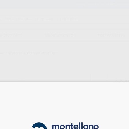
Stock de mais de 15.000 produtos
ABORATÓRIO
MEDICAMENTOS
EQUIPAMENTO
RAL
/
SCANNER INTRAORAL MEDIT I700
SCA
Marca
Embala