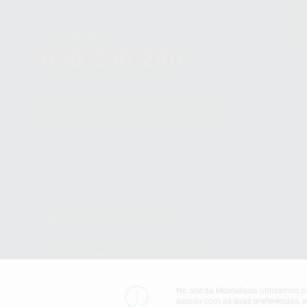
Con
Eq
Linha gratuita
Lab
800 230 240
Me
Chamada para a rede fixa nacional
Cat
Pré
Contactos
MÉTODOS DE PAGAMENTO
Conta Corrente
No site da Montellano utilizamos co
acordo com as suas preferências, an