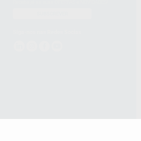
Receba já as suas OFERTAS e NOVIDADES!
SUBSCREVER
Siga-nos nas Redes Socias