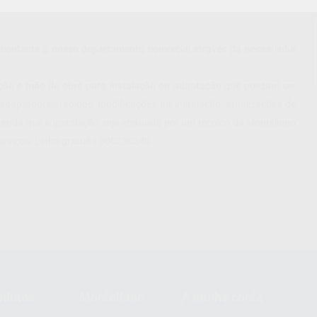
contacte o nosso departamento comercial através da nossa linha
ão e mão de obra para instalação ou adaptação que possam ser
daptadores rápidos, modificações na instalação, atualizações de
retenda que a instalação seja efetuada por um técnico da Montellano
erviços: Linha gratuita 800230240.
odutos
Montellano
A minha conta