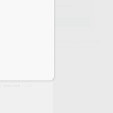
Contacte-nos para obter mais informações e um
orçamento personalizado.
contactar!
15 dias para mudar de ideias, exceto anestesias
s
em cada produto!
ntagens exclusivas