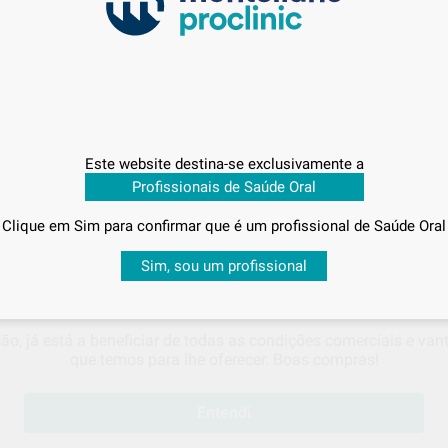
Este website destina-se exclusivamente a
Entrega em 48 horas
Profissionais de Saúde Oral
Clique em Sim para confirmar que é um profissional de Saúde Oral
Sabe qual é o valor que vai pagar?
Sim, sou um profissional
 visualizar os seus
preços acordados
e os
descontos aplicado
são, já está a beneficiar de todas as condições comerciais e va
que temos para lhe oferecer. Boas compras!
Entendi