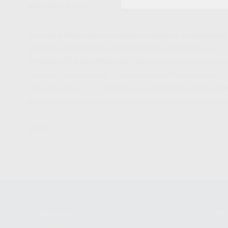
Montellano informa:
Para mais informações ou pedido de proposta personalizada 
GRATUITA: 800230240 ou email: montellano@montellano.pt
INFORMAÇÕES IMPORTANTES: • Não estão incluídas deslocaç
necessários para colocar o equipamento em funcionamento (a
software, etc., etc.). • Caso faça a sua encomenda online e p
entre em contato com o nosso departamento de engenharia e s
MEDIT
Contactos
Pr
montellano@montellano.pt