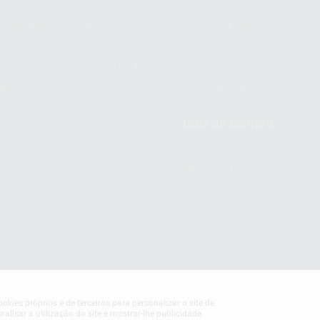
sumíveis
Quem Somos
Entrar
uipamentos
Serviços
A Minha Lista
oratório
Canal Ético
Os Meus Produtos
dicamentos
Código De Ética
Faturas
álogos
Compra Rápida
mio Fitas
Guia de compra
Devoluções
Métodos De Pagamento
okies próprios e de terceiros para personalizar o site de
alisar a utilização do site e mostrar-lhe publicidade