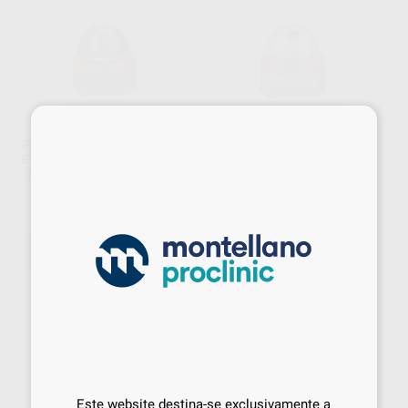
×
POLIMERIZADOR LUZ LED
POLIMERIZADOR LUZ LED
EYE VOLUTION MAX
EYE VOLUTION DREVE
DREVE
|
Ref. 3015969
DREVE
|
Ref. 3015970
870
,74
€
-
+
SOLICITAR PROPOSTA
ADICIONAR
Sabe qual é o valor que vai
pagar?
Este website destina-se exclusivamente a