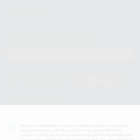
Guia de compra
Revista de promoções & Newsletters
Receba já as suas OFERTAS e NOVIDADES!
SUBSCREVER
Siga-nos nas Redes Socias
MÉTODOS DE PAGAMENTO
Conta Corrente
No site da Montellano utilizamos cookies próprios e de terceiros
para personalizar o site de acordo com as suas preferências,
analisar a utilização do site e mostrar-lhe publicidade relacionada
com as suas preferências com base num perfil dos seus hábitos de