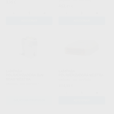
MESTRA
|
Ref. 3015956
3
,36
€
463
,41
€
-
+
-
+
ADICIONAR
ADICIONAR
LAMPADA
LAMPADA
POLIMERIZADORA SUN
POLIMERIZADORA MESTRA
BEAM MESTRA
MESTRA
|
Ref. 3015958
MESTRA
|
Ref. 3015957
414
,59
€
-
+
SOLICITAR PROPOSTA
ADICIONAR