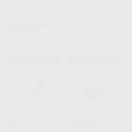
LÂMPADA
LABOLIGHT DUO GC
FOTOPOLIMERIZADORA
GC
|
Ref. 3015995
HILITE POWER 3D
3.652
,65
€
KULZER
|
Ref. 3015994
3.355
,02
€
-
+
-
+
ADICIONAR
ADICIONAR
FILTRO REPOSIÇÃO
LAMPADA
OTOFLASH
POLIMERIZADORA LED
MESTRA 100037
NK OPTIC
|
Ref. 3015953