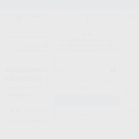
Stock de mais de 15.000 produtos
Olá!
Inicie sessão para ver os preços
no seu carrinho com as suas
Início
/
LABORATÓRIO
/
EQUIPAMENTOS DE LABORATÓRIO
/
condições e descontos aplicados.
FOTOPOLIMERIZADORES DE LABORATÓRIO
Equipamentos de
FOTOPOLIMERIZADORES DE
laboratório -
LABORATÓRIO
Esqueceu-se da sua palavra-
passe?
14
produtos encontrados
Filtro
EQUIPAMENTOS DE LABORATÓRIO
Limpar filtros
Registo
FOTOPOLIMERIZADORES DE LABORATÓRIO