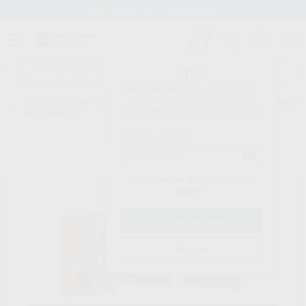
Stock de mais de 15.000 produtos
Olá!
Inicie sessão para ver os preços
no seu carrinho com as suas
Início
/
CONSUMIVEIS
/
ENDODONTIA
/
VÁRIOS ENDODONTIA
/
CIMENTO
condições e descontos aplicados.
MTA ANGELUS
Esqueceu-se da sua palavra-
passe?
Registo