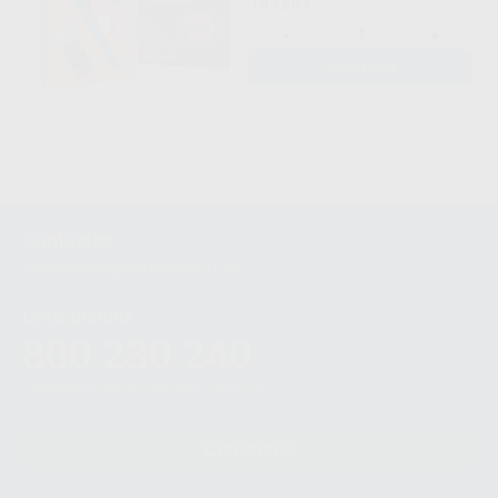
193
,86
€
-
+
ADICIONAR
Contactos
montellano@montellano.pt
Linha gratuita
800 230 240
Chamada para a rede fixa nacional
Contactos