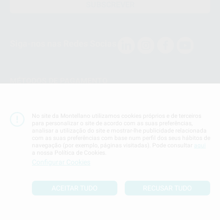
SUBSCREVER
Siga-nos nas Redes Socias
MÉTODOS DE PAGAMENTO
Conta Corrente
No site da Montellano utilizamos cookies próprios e de terceiros
para personalizar o site de acordo com as suas preferências,
analisar a utilização do site e mostrar-lhe publicidade relacionada
com as suas preferências com base num perfil dos seus hábitos de
navegação (por exemplo, páginas visitadas). Pode consultar
aqui
a nossa Política de Cookies.
Termos & Condiçoes
Configurar Cookies
Politica de Privacidade
Politica de Cookies
ACEITAR TUDO
RECUSAR TUDO
Definições de cookies