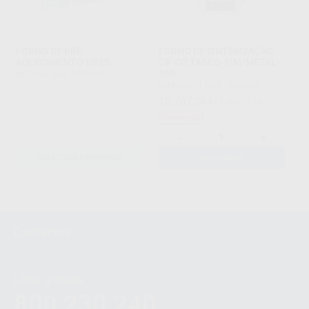
FORNO DE PRÉ-
FORNO DE SINTERIZAÇÃO
AQUECIMENTO HP25
CR-CO TABEO-1/M/METAL-
100
MESTRA
|
Ref. 2000446
MIHM-VOGT
|
Ref. 2000454
10.767
,75
€
11.964,17 €
Promoção
-
+
SOLICITAR PROPOSTA
ADICIONAR
1
Contactos
montellano@montellano.pt
Linha gratuita
800 230 240