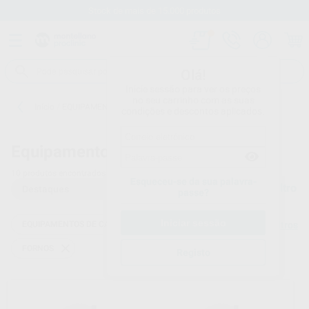
Stock de mais de 15.000 produtos
Olá!
Inicie sessão para ver os preços
no seu carrinho com as suas
Início
/
EQUIPAMENTO
/
EQUIPAMENTOS DE CAD-CAM
/
FORNOS
condições e descontos aplicados.
Equipamentos de cad-cam -
FORNOS
10
produtos encontrados
Esqueceu-se da sua palavra-
Filtro
passe?
EQUIPAMENTOS DE CAD-CAM
Limpar filtros
FORNOS
Registo