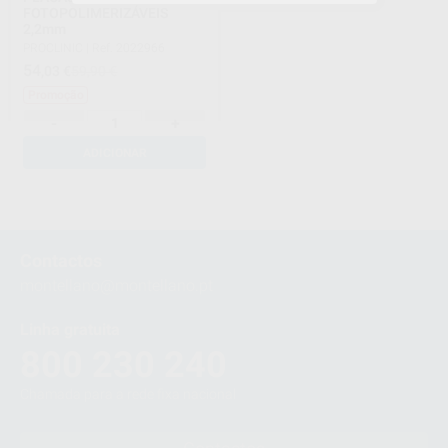
FOTOPOLIMERIZÁVEIS
2,2mm
PROCLINIC
|
Ref. 2022966
54
,03
€
59,90 €
Promoção
-
+
ADICIONAR
1
Contactos
montellano@montellano.pt
Linha gratuita
800 230 240
Chamada para a rede fixa nacional