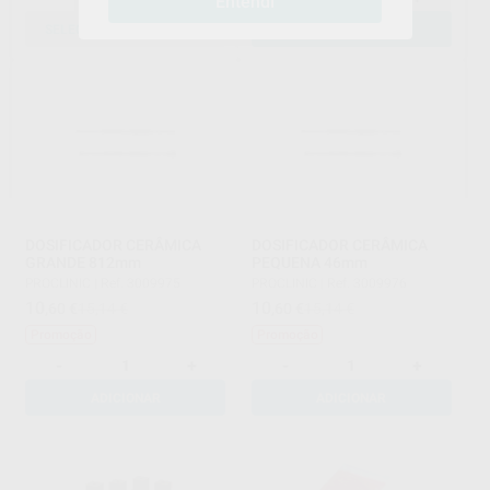
Entendi
SELECIONAR REFERÊNCIA
ADICIONAR
DOSIFICADOR CERÂMICA
DOSIFICADOR CERÂMICA
GRANDE 812mm
PEQUENA 46mm
PROCLINIC
|
Ref. 3009975
PROCLINIC
|
Ref. 3009976
10
10
,60
€
15,14 €
,60
€
15,14 €
Promoção
Promoção
-
+
-
+
ADICIONAR
ADICIONAR