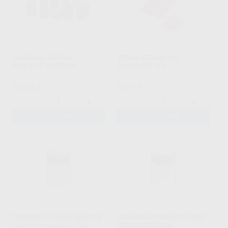
CARBONO ACTIVO
VETAS VERMELHO
RENFERT 10 PECAS
PACRILICO. 5 g
RENFERT
|
Ref. 3009977
KULZER
|
Ref. 3009983
103
22
,68
€
,10
€
-
+
-
+
ADICIONAR
ADICIONAR
CERAMCO 3 FINAL MARGIN
CERAMCO 3 MODIFICADOR
OPAQUER PASTA
DENTSPLY SIRONA LAB
|
Ref.