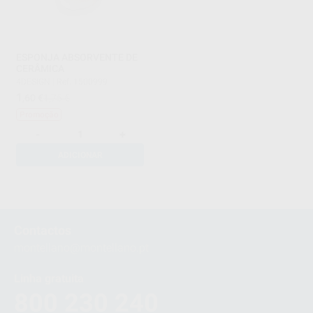
ESPONJA ABSORVENTE DE
CERÂMICA
4DESIGN
|
Ref. 1500999
1
,60
€
1,75 €
Promoção
-
+
ADICIONAR
1
Contactos
montellano@montellano.pt
Linha gratuita
800 230 240