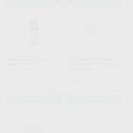
ADICIONAR
ADICIONAR
KIERO LINK LÍQUIDO
ALGODÃO REFRATÁRIO
OPAQUER 10ml
PARA SUPORTE DE PEÇAS
CERÂMICAS
KIERO
|
Ref. 3021357
VITA
|
Ref. 2023138
52
,82
€
19
,19
€
-
+
-
+
ADICIONAR
ADICIONAR