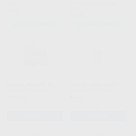
Grupo
DENTSPLY SIRONA LAB
|
Ref.
Grupo
15
,87
€
25
,58
€
SELECIONAR REFERÊNCIA
SELECIONAR REFERÊNCIA
EX3 FULL NCOR PST SET
MEISTER LIQUID 100ML
NORITAKE
|
Ref. 3010053
NORITAKE
|
Ref. 3010059
1.481
44
,24
€
,84
€
-
+
-
+
ADICIONAR
ADICIONAR