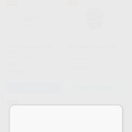
39%
33%
PASTA REFRATÁRIA PRO
HC SAPHIR DENTINE 100G
12ml
KULZER
|
Ref. Grupo
PROCLINIC
|
Ref. 2018057
129
,91
€
193,90 €
13
,00
€
21,41 €
Promoção
Promoção
-
+
ADICIONAR
SELECIONAR REFERÊNCIA
33%
×