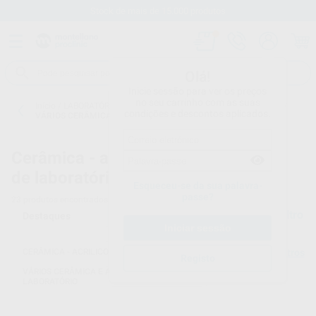
Stock de mais de 15.000 produtos
Olá!
Inicie sessão para ver os preços
no seu carrinho com as suas
Início
/
LABORATÓRIO
/
CERÂMICA - ACRILICOS DE LABORATÓRIO
/
condições e descontos aplicados.
VÁRIOS CERÂMICA E ACRILICOS DE LABORATÓRIO
Cerâmica - acrilicos
VÁRIOS CERÂMICA E
ACRILICOS DE
de laboratório -
LABORATÓRIO
Esqueceu-se da sua palavra-
passe?
23
produtos encontrados
Filtro
CERÂMICA - ACRILICOS DE LABORATÓRIO
Limpar filtros
Registo
VÁRIOS CERÂMICA E ACRILICOS DE
LABORATÓRIO