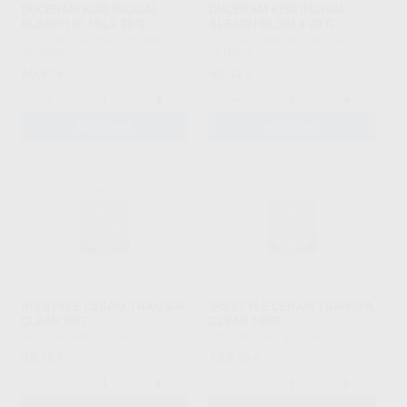
DUCERAM KISS INCISAL
DUCERAM KISS INCISAL
BLEACH BL1BL2 20 G
BLEACH BL3BL4 20 G
DENTSPLY SIRONA LAB
|
Ref.
DENTSPLY SIRONA LAB
|
Ref.
3010064
3010065
60
60
,92
€
,92
€
-
+
-
+
ADICIONAR
ADICIONAR
IPS STYLE CERAM TRANSPA
IPS STYLE CERAM TRANSPA
CLEAR 20G
CLEAR 100G
IVOCLAR
|
Ref. 3010067
IVOCLAR
|
Ref. 3010068
48
189
,15
€
,50
€
-
+
-
+