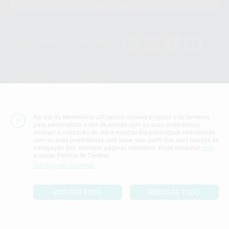
SUBSCREVER
Siga-nos nas Redes Socias
MÉTODOS DE PAGAMENTO
Conta Corrente
No site da Montellano utilizamos cookies próprios e de terceiros
para personalizar o site de acordo com as suas preferências,
analisar a utilização do site e mostrar-lhe publicidade relacionada
com as suas preferências com base num perfil dos seus hábitos de
navegação (por exemplo, páginas visitadas). Pode consultar
aqui
a nossa Política de Cookies.
Termos & Condiçoes
Configurar Cookies
Politica de Privacidade
Politica de Cookies
ACEITAR TUDO
RECUSAR TUDO
Definições de cookies