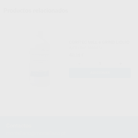
Productos relacionados
CORITEC MILL e GRIND LIQUID
IMES
|
Ref. 2000674
40
,38
€
-
+
ADICIONAR
Contactos
montellano@montellano.pt