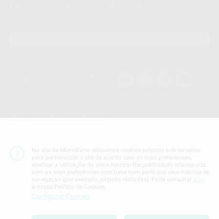
Revista de promoções & Newsletters
Receba já as suas OFERTAS e NOVIDADES!
SUBSCREVER
Siga-nos nas Redes Socias
MÉTODOS DE PAGAMENTO
Conta Corrente
No site da Montellano utilizamos cookies próprios e de terceiros
para personalizar o site de acordo com as suas preferências,
analisar a utilização do site e mostrar-lhe publicidade relacionada
com as suas preferências com base num perfil dos seus hábitos de
navegação (por exemplo, páginas visitadas). Pode consultar
aqui
a nossa Política de Cookies.
Termos & Condiçoes
Configurar Cookies
Politica de Privacidade
Politica de Cookies