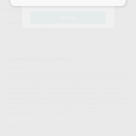
compras!
Selecionar um modelo
Entendi
IVAC PRO+ SUCTION UNIT
2000345
Ref. Montellano
Características do produto
Montellano informa:
iVAC PRO +: Sistema de aspiração industrial com motor sem escovas,
fluxo volumétrico de 280m³ / h, potência regulável, sistema de filtragem
com cartucho filtrante de teflon e grande gaveta de pó, função de auto-
limpeza automática do ar comprimido, adequado para todas as
fresadoras dentárias imes-icore.Dados técnicos:-Vazão de 280m³ / h-
Potência 1200 W-Sistema de filtragem-Cartucho filtrante em teflon-Função
de limpeza automática-Volume do filtro 15 litros-Largura x profundidade x
altura 350 x 350 x 1000 mm-Tensão de alimentação 115V / 230V-
Adequado para:CORiTEC 150i CORiTEC 250i CORiTEC 350i CORiTEC 650i
IMES