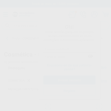
Stock de mais de 15.000 produtos
Olá!
Inicie sessão para ver os preços
no seu carrinho com as suas
Início
/
CONSUMIVEIS
/
COSMÉTICA
/
BRANQUEAMENTO EM CASA
condições e descontos aplicados.
Cosmética -
BRANQUEAMENTO EM CASA
42
produtos encontrados
Esqueceu-se da sua palavra-
Filtro
passe?
COSMÉTICA
Limpar filtros
BRANQUEAMENTO EM CASA
Registo