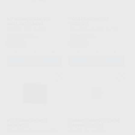
KIT BRANQUEAMENTO
POLA RAPID PH 6% 1
BRILLANT LUMINA
PACIENTE
COLTENE
|
Ref. 1040552
SDI AUSTRALIA
|
Ref. 1041921
90
60
,80
€
101,94 €
,35
€
78,35 €
Promoção
Promoção
-
+
-
+
ADICIONAR
ADICIONAR
POLA RAPID PH 6% 3
BRANQUEAMENTO ZOOM
PACIENTES
DAYWHITE 6% PH
SDI AUSTRALIA
|
Ref. 1041922
PHILIPS
|
Ref. 1042234