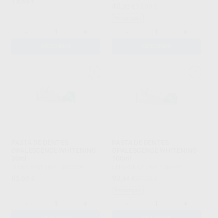
15
,65
€
40
,30
€
50,00 €
Promoção
-
+
-
+
ADICIONAR
ADICIONAR
PASTA DE DENTES
PASTA DE DENTES
OPALESCENCE WHITENING
OPALESCENCE WHITENING
30ml
100ml
ULTRADENT
|
Ref. 1003779
ULTRADENT
|
Ref. 1003781
85
92
,00
€
,44
€
97,30 €
Promoção
-
+
-
+