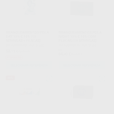
BRANQUEAMENTOS POLA
BRANQUEAMENTOS POLA
DAY 10% E 16% (10
NIGHT 10% E 16% COM
SERINGAS + PLACAS)
PLACAS (10 SERINGAS)
SDI AUSTRALIA
|
Ref. Grupo
SDI AUSTRALIA
|
Ref. Grupo
58
De
,15
€
82,60 €
66
,40
€
82,60 €
Promoção
SELECIONAR REFERÊNCIA
SELECIONAR REFERÊNCIA
40%