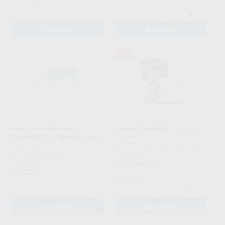
329
,99
€
-
+
-
+
ADICIONAR
ADICIONAR
65%
BRANQUEAMENTO
BRANQUEAMENTO SNOW
VIVASTYLE PAINT ON PLUS
SMILE
IVOCLAR
|
Ref. 1003807
LABORATORIOS CLARBEN
|
Ref.
1003808
133
,00
€
144,50 €
34
,25
€
97,09 €
Promoção
Promoção
-
+
-
+
ADICIONAR
ADICIONAR