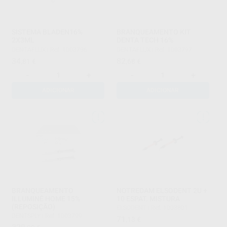
SISTEMA BLADEN16%
BRANQUEAMENTO KIT
2X3ML
DENTA TECH 16%
DENTAFLUX
|
Ref. 1003796
DENTAFLUX
|
Ref. 1003797
34
82
,81
€
,68
€
-
+
-
+
ADICIONAR
ADICIONAR
BRANQUEAMENTO
NOTREDAM ELSODENT 2U +
ILLUMINÉ HOME 15%
10 ESPAT. MISTURA
(REPOSIÇÃO)
ELSODENT
|
Ref. 1003801
DENTSPLY
|
Ref. 1003799
71
,13
€