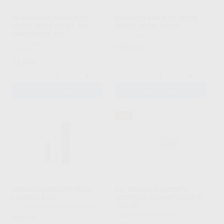
PEN BRANQUEAMENTO
BRANQUEAMENTO QUICK
PROCLINIC EXPERT 3ML
WHITE HOME PH 6%
CARBAMIDA 16%
QUICK WHITE
|
Ref. 1003833
PROCLINIC EXPERT
|
Ref.
109
,98
€
1003827
12
,54
€
-
+
-
+
ADICIONAR
ADICIONAR
45%
BRANQUEAMENTO POLA
KIT BRANQUEAMENTO
LUMINATE 6%
ZOOM! 6% pH + NITEWHITE
16% pC
SDI AUSTRALIA
|
Ref. 1003843
PHILIPS
|
Ref. 1039580
39
,60
€