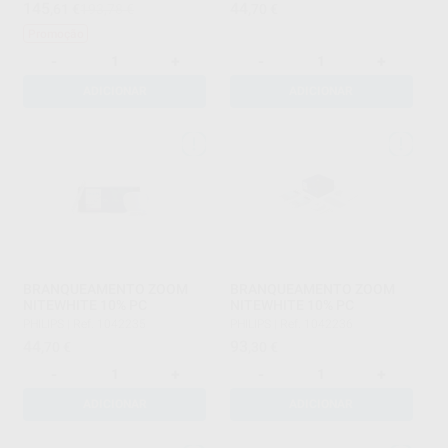
145
44
,61
€
193,78 €
,70
€
Promoção
-
+
-
+
ADICIONAR
ADICIONAR
BRANQUEAMENTO ZOOM
BRANQUEAMENTO ZOOM
NITEWHITE 10% PC
NITEWHITE 10% PC
PHILIPS
|
Ref. 1042235
PHILIPS
|
Ref. 1042236
44
93
,70
€
,30
€
-
+
-
+
ADICIONAR
ADICIONAR