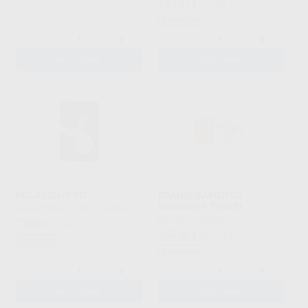
153
,21
€
277,00 €
Promoção
-
+
-
+
ADICIONAR
ADICIONAR
POLA LIGHT KIT
BRANQUEAMENTO
BlancOne® TOUCH
SDI AUSTRALIA
|
Ref. 1034362
IDS
|
Ref. 1032057
73
,00
€
92,84 €
158
,00
€
198,24 €
Promoção
Promoção
-
+
-
+
ADICIONAR
ADICIONAR