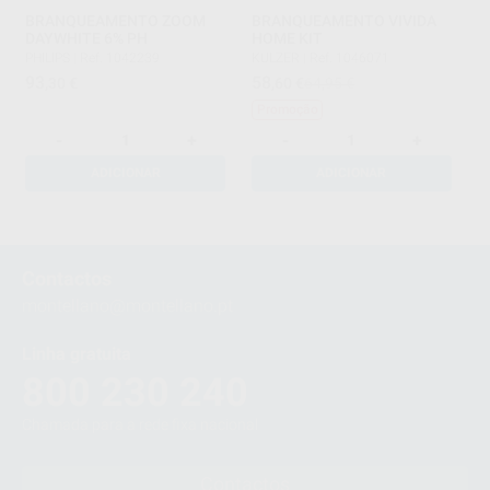
BRANQUEAMENTO ZOOM
BRANQUEAMENTO VIVIDA
DAYWHITE 6% PH
HOME KIT
PHILIPS
|
Ref. 1042239
KULZER
|
Ref. 1046071
93
58
,30
€
,60
€
64,95 €
Promoção
-
+
-
+
ADICIONAR
ADICIONAR
1
2
Contactos
montellano@montellano.pt
Linha gratuita
800 230 240
Chamada para a rede fixa nacional
Contactos