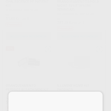
OPALESCENCE PF PATIENT
BRANQUEAMENTOS POLA
KIT
NIGHT 10% E 16% (50
SERINGAS)
ULTRADENT
|
Ref. Grupo
SDI AUSTRALIA
|
Ref. Grupo
De
51
,85
€
87,00 €
De
281
,59
€
295,04 €
Promoção
Promoção
SELECIONAR REFERÊNCIA
SELECIONAR REFERÊNCIA
32%
BRANQUEAMENTO
ILLUMINÉ HOME KIT
PERFECT BLEACH MINI KIT
PACIENTE
VOCO
|
Ref. Grupo
DENTSPLY
|
Ref. Grupo
×
De
100
,16
€
59
,50
€
87,30 €
Promoção