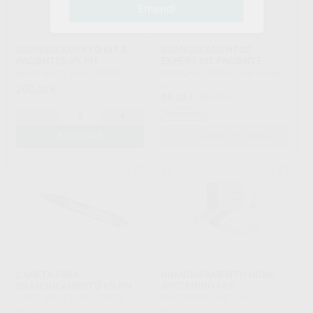
Entendi
BRANQUEAMENTO KIT 3
BRANQUEAMENTOS
PACIENTES 6% PH
EXPERT KIT PACIENTE
QUICK WHITE
|
Ref. 1003761
PROCLINIC EXPERT
|
Ref. Grupo
200
De
,36
€
66
,00
€
106,87 €
-
+
Promoção
ADICIONAR
SELECIONAR REFERÊNCIA
CANETA PARA
BRANQUEAMENTO HOME
BRANQUEAMENTO 6% PH
WHITENING 16%
QUICK WHITE
|
Ref. 1003766
WHITESMILE
|
Ref. 1003771
De