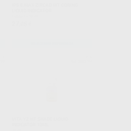
IPS E.MAX ZIRCAD MT CORING
LIQUID INDICATOR
Frasco 1 x 15 ml
27
,05
€
SELECIONAR REFERÊNCIA
ITA
VITA
793
Ref. 3003794
VITA YZ HT SHADE LIQUID
INDICATOR 10ML
10 ml