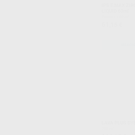
IPS E.MAX ZI
LIQUID 60ml
Frasco 1 x 60 ml
61
,15
€
SELECI
LAVA PLUS DYE
100 ml