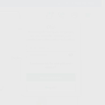
800 230 240
Envio gratuito a partir de 120 euros
Linha GRATUITA
Olá!
CATÁLOGOS
CONTACTOS
Inicie sessão para ver os preços
no seu carrinho com as suas
condições e descontos aplicados.
Ordenar por
Esqueceu-se da sua palavra-
passe?
ITA
VITA
Registo
701
Ref. Grupo