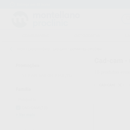
Entrega em 48 horas
15 dias para mudar de ideias
CONSUMIVEIS
ORTODONTIA
L
Início
/
LABORATÓRIO
/
CAD-CAM
/
CORANTES ZIRCÓNIA
Cad-cam -
Promoções
15
produtos enc
VER APENAS OFERTAS
(15)
CAD-CAM
Família
CAD-CAM
(15)
Ver mais