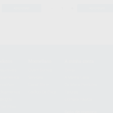
-
+
ADICIONAR
ADICIONAR
odutos
Montellano
A minha conta
sumíveis
Quem Somos
Entrar
uipamentos
Serviços
A Minha Lista
oratório
Canal Ético
Os Meus Produtos
dicamentos
Código De Ética
Faturas
álogos
Compra Rápida
mio Fitas
Guia de compra