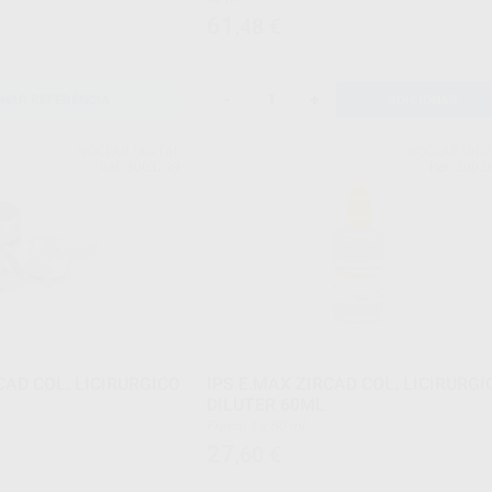
61
,48
€
-
+
ONAR REFERÊNCIA
ADICIONAR
IVOCLAR DIGITAL
IVOCLAR DIGI
Ref. 3003799
Ref. 3003
CAD COL. LICIRURGICO
IPS E.MAX ZIRCAD COL. LICIRURGI
DILUTER 60ML
Frasco 1 x 60 ml
27
,60
€