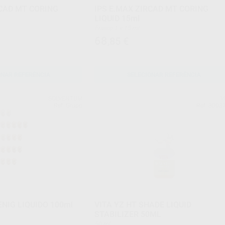
RCAD MT CORING
IPS E.MAX ZIRCAD MT CORING
LIQUID 15ml
Frasco 1 x 15 ml
68
,85
€
ONAR REFERÊNCIA
SELECIONAR REFERÊNCIA
SOLVENTUM
V
Ref. Grupo
Ref. 3003
NIG LIQUIDO 100ml
VITA YZ HT SHADE LIQUID
STABILIZER 50ML
50 ml