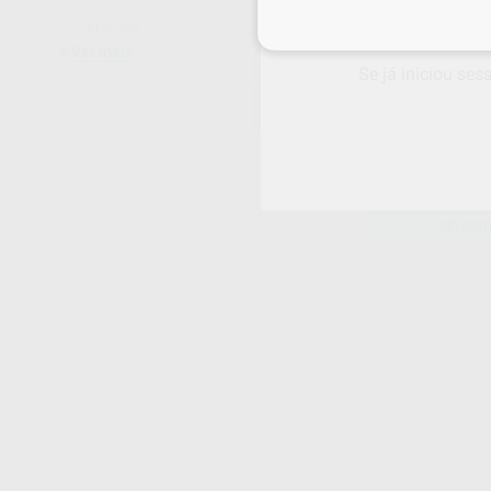
VITA
(6)
Inicie sessão
para
Ver mais
Se já iniciou ses
IPS E.MAX ZIR
60ml
Frasco 1 x 60 ml
59
,15
€
SELECI