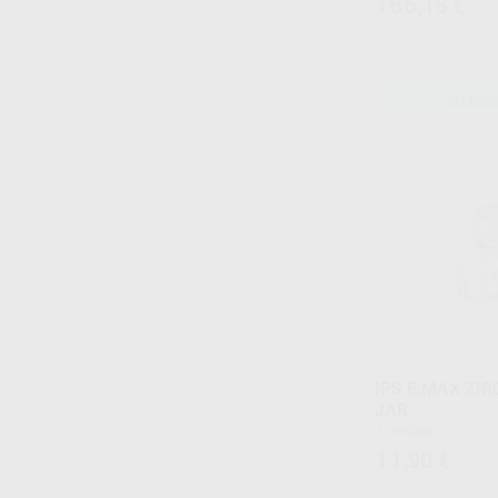
166
,15
€
SELECI
IPS E.MAX ZIR
JAR
1 unidade
11
,90
€