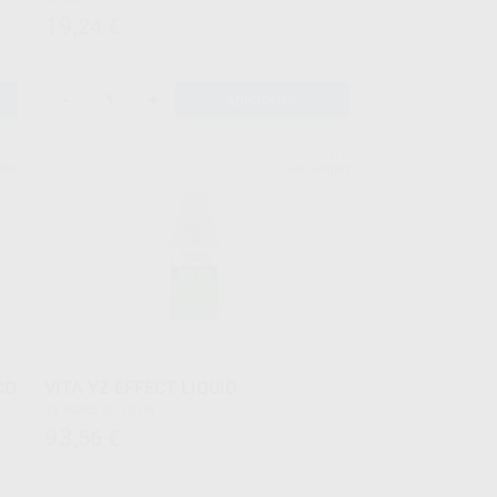
19
,24
€
-
+
ADICIONAR
TAL
VITA
802
Ref. Grupo
CO
VITA YZ EFFECT LIQUID
1x frasco de 20 ml
93
,56
€