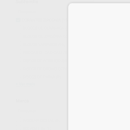
Subfamília
CORANTES ZIRCÓNIA
(15)
BLOCOS DE CERÂMICA
(88)
BLOCOS DE ZIRCÓNIA
(22)
VITA AKZENT 
POWDER
BLOCOS VARIADOS
(96)
50 ml
BROCAS DE CAD-CAM
(155)
35
,26
€
DISCOS DE ACRILICO
(69)
DISCOS DE CROMO-COBALTO
(5)
DISCOS DE PMMA
(9)
SELECI
Ver mais
Marca
IVOCLAR DIGITAL
(8)
SOLVENTUM
(1)