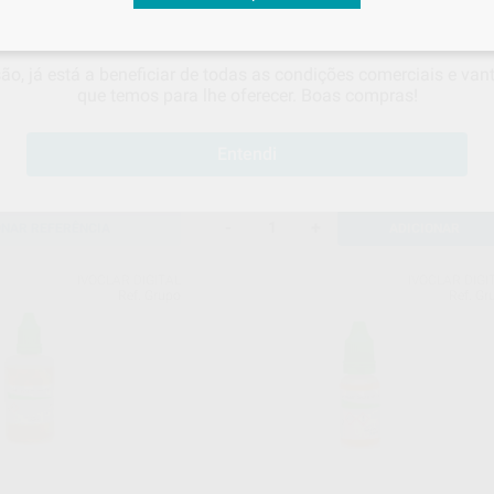
 visualizar os seus
preços acordados
e os
descontos aplicado
são, já está a beneficiar de todas as condições comerciais e va
CAD LT CORING LIQUID
IPS E.MAX ZIRCAD LT CORING LIQU
que temos para lhe oferecer. Boas compras!
C1 60ML
Frasco 1 x 60 ml
59
,15
€
Entendi
-
+
ONAR REFERÊNCIA
ADICIONAR
IVOCLAR DIGITAL
IVOCLAR DIGI
Ref. Grupo
Ref. Gr