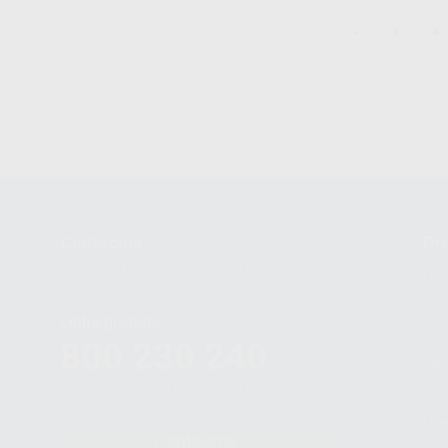
-
+
1
Contactos
Pr
montellano@montellano.pt
Con
Eq
Linha gratuita
Lab
800 230 240
Me
Chamada para a rede fixa nacional
Cat
Pré
Contactos