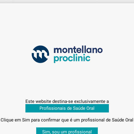
PLUS EFFECT STAIN
VITA YZ HT SHADE LIQUID C2
50 ml
35
,26
€
-
+
ONAR REFERÊNCIA
ADICIONAR
IVOCLAR DIGITAL
IVOCLAR DIGI
Ref. Grupo
Ref. 3003
Este website destina-se exclusivamente a
Profissionais de Saúde Oral
Clique em Sim para confirmar que é um profissional de Saúde Oral
Sabe qual é o valor que vai pagar?
Sim, sou um profissional