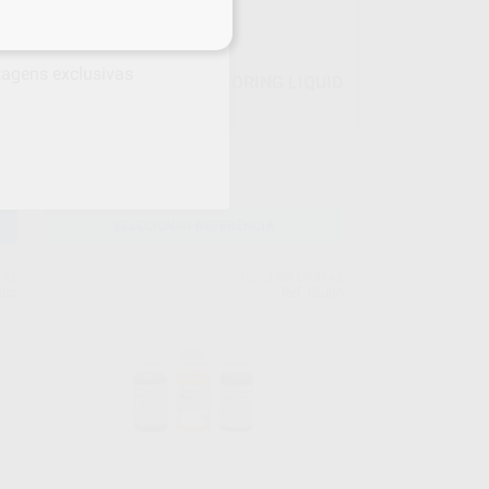
s
em cada produto!
ntagens exclusivas
ID
IPS E.MAX ZIRCAD LT CORING LIQUID
15ml
Frasco 1 x 15 ml
66
,80
€
SELECIONAR REFERÊNCIA
TAL
IVOCLAR DIGITAL
upo
Ref. Grupo