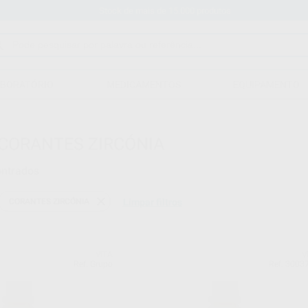
Stock de mais de 15.000 produtos
ABORATÓRIO
MEDICAMENTOS
EQUIPAMENTO
CORANTES ZIRCÓNIA
ontrados
CORANTES ZIRCÓNIA
Limpar filtros
VITA
V
Ref. Grupo
Ref. 3003