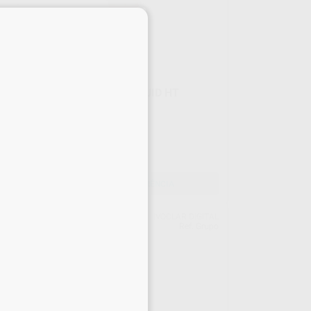
×
VITA YZ HT SHADE LIQUID HT
CORACION CLASSIC
50 ml
35
,26
€
SELECIONAR REFERÊNCIA
TAL
IVOCLAR DIGITAL
731
Ref. Grupo