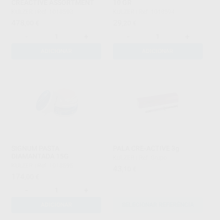
CREACTIVE ASSORTMENT
10 GR
KULZER
|
Ref. 1018593
KULZER
|
Ref. 1018594
478
29
,00
€
,20
€
-
+
-
+
ADICIONAR
ADICIONAR
SIGNUM PASTA
PALA CRE-ACTIVE 3g
DIAMANTADA 15G
KULZER
|
Ref. Grupo
KULZER
|
Ref. 1018595
43
,10
€
174
,00
€
-
+
ADICIONAR
SELECIONAR REFERÊNCIA