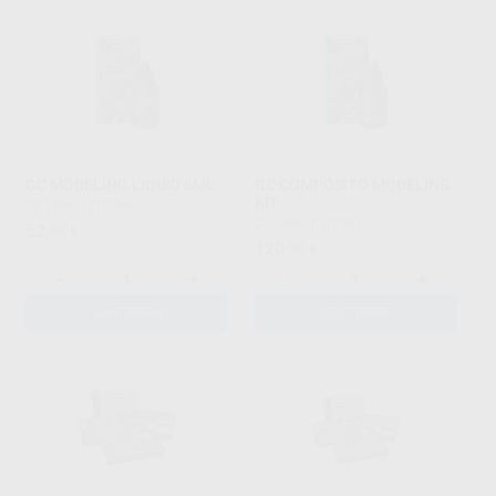
GC MODELING LIQUID 6ML
GC COMPÓSITO MODELING
KIT
GC
|
Ref. 1018366
GC
|
Ref. 1018367
52
,90
€
120
,30
€
-
+
-
+
ADICIONAR
ADICIONAR