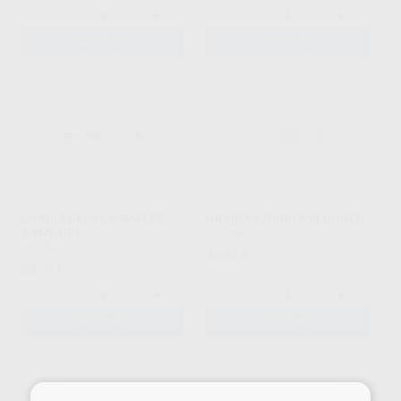
-
+
-
+
ADICIONAR
ADICIONAR
GRADIA PEARL ESMALTE
GRADIA SERINGA PLUNGER
2.9ML PE1
GC
|
Ref. 1018358
GC
|
Ref. 1018303
33
,65
€
83
,20
€
-
+
-
+
ADICIONAR
ADICIONAR