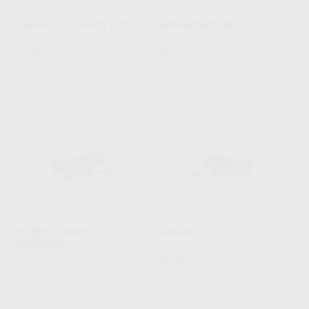
GRADIA PLUS HEAVY BODY
SIGNUM MATRIX VL
GC
|
Ref. Grupo
KULZER
|
Ref. Grupo
71
59
,40
€
,10
€
SELECIONAR REFERÊNCIA
SELECIONAR REFERÊNCIA
SIGNUM COMPOSITO
GRADIA PLUS LIGHT BODY
MARGIN M
GC
|
Ref. Grupo
KULZER
|
Ref. Grupo
57
,10
€
45
,40
€
SELECIONAR REFERÊNCIA
SELECIONAR REFERÊNCIA