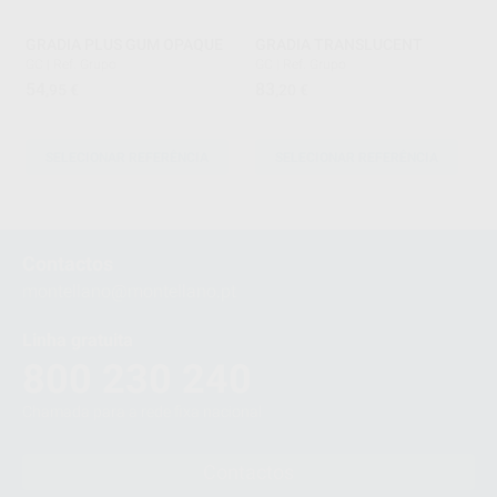
GRADIA PLUS GUM OPAQUE
GRADIA TRANSLUCENT
GC
|
Ref. Grupo
GC
|
Ref. Grupo
54
83
,95
€
,20
€
SELECIONAR REFERÊNCIA
SELECIONAR REFERÊNCIA
1
2
Contactos
3
montellano@montellano.pt
Linha gratuita
800 230 240
Chamada para a rede fixa nacional
Contactos