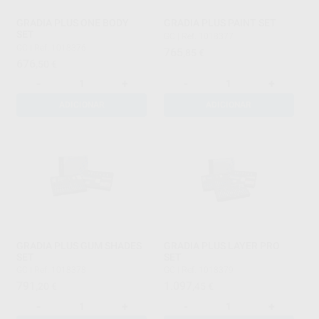
GRADIA PLUS ONE BODY
GRADIA PLUS PAINT SET
SET
GC
|
Ref. 1018377
GC
|
Ref. 1018376
765
,85
€
676
,50
€
-
+
-
+
ADICIONAR
ADICIONAR
GRADIA PLUS GUM SHADES
GRADIA PLUS LAYER PRO
SET
SET
GC
|
Ref. 1018378
GC
|
Ref. 1018379
791
1.097
,20
€
,45
€
-
+
-
+