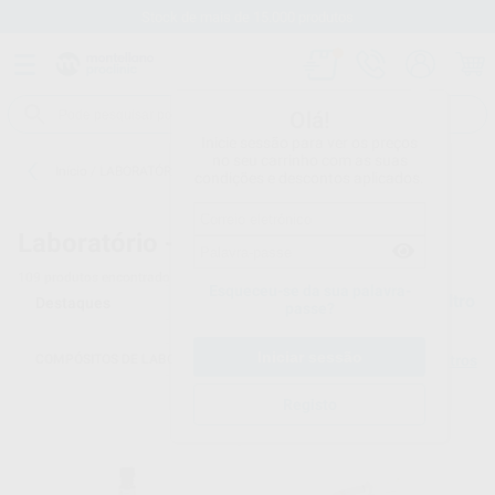
Stock de mais de 15.000 produtos
Olá!
Inicie sessão para ver os preços
no seu carrinho com as suas
Início
/
LABORATÓRIO
/
COMPÓSITOS DE LABORATÓRIO
condições e descontos aplicados.
Laboratório -
COMPÓSITOS DE LABORATÓRIO
109
produtos encontrados
Esqueceu-se da sua palavra-
Filtro
passe?
COMPÓSITOS DE LABORATÓRIO
Limpar filtros
Registo