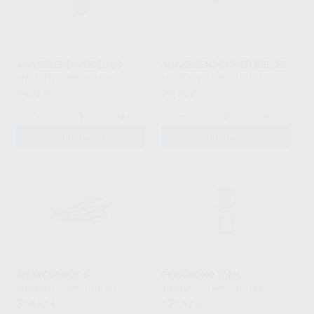
ANAXBLEND MODEL LC
ANAXBLEND COVER GEL 3G
ANAXDENT
|
Ref. 1018183
ANAXDENT
|
Ref. 1018185
64
20
,72
€
,16
€
-
+
-
+
ADICIONAR
ADICIONAR
ANAXGUM KIT S
PEKK BOND 10ML
ANAXDENT
|
Ref. 1018187
ANAXDENT
|
Ref. 1018188
314
121
,52
€
,93
€