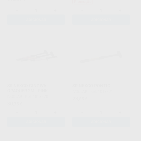
Promoção
-
+
-
+
ADICIONAR
ADICIONAR
SR NEXCO GINGIVA
SR NEXCO PONTIC
OPAQUER 2ML PINK
IVOCLAR
|
Ref. 1018471
IVOCLAR
|
Ref. 1018470
28
,85
€
30
,75
€
-
+
-
+
ADICIONAR
ADICIONAR