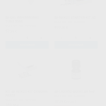
SR GEL IMPERMEÁVEL
SR NEXCO STARTER KIT AD
TUBO 30ML
IVOCLAR
|
Ref. 1018465
IVOCLAR
|
Ref. 1018464
897
,50
€
57
,55
€
-
+
-
+
ADICIONAR
ADICIONAR
KIT SR NEXCO KIT GENGIVA
SR LÍQUIDO MODELAR 5ml
PASTE
IVOCLAR
|
Ref. 1018469
IVOCLAR
|
Ref. 1018466
37
,29
€
39,25 €
352
,50
€