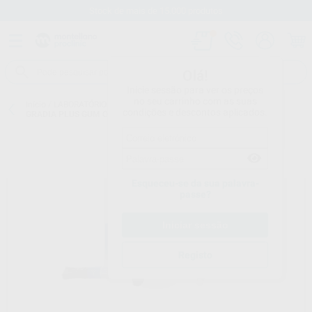
Stock de mais de 15.000 produtos
Olá!
Inicie sessão para ver os preços
no seu carrinho com as suas
Início
/
LABORATÓRIO
/
COMPÓSITOS DE LABORATÓRIO
/
GRADIA
/
condições e descontos aplicados.
GRADIA PLUS GUM OPAQUE
Esqueceu-se da sua palavra-
passe?
Registo