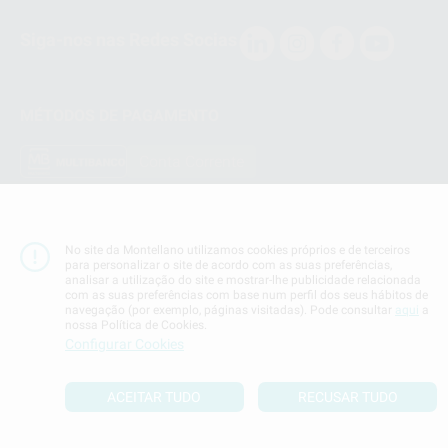
Siga-nos nas Redes Socias
MÉTODOS DE PAGAMENTO
Conta Corrente
No site da Montellano utilizamos cookies próprios e de terceiros
para personalizar o site de acordo com as suas preferências,
Termos & Condiçoes
analisar a utilização do site e mostrar-lhe publicidade relacionada
Politica de Privacidade
com as suas preferências com base num perfil dos seus hábitos de
Politica de Cookies
navegação (por exemplo, páginas visitadas). Pode consultar
aqui
a
nossa Política de Cookies.
Configurar Cookies
Definições de cookies
ACEITAR TUDO
RECUSAR TUDO