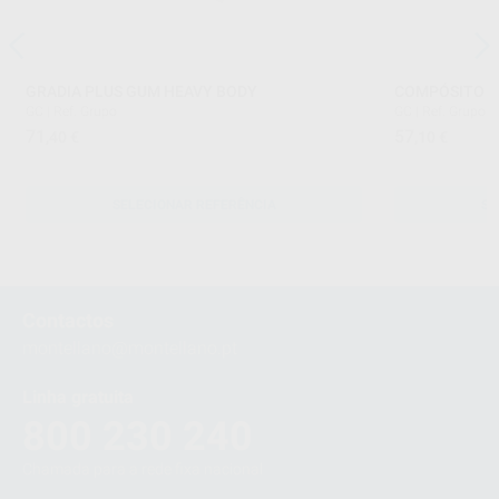
GRADIA PLUS GUM HEAVY BODY
COMPÓSITO G
GC
|
Ref. Grupo
GC
|
Ref. Grupo
71
57
,40
€
,10
€
SELECIONAR REFERÊNCIA
SE
Contactos
montellano@montellano.pt
Linha gratuita
800 230 240
Chamada para a rede fixa nacional