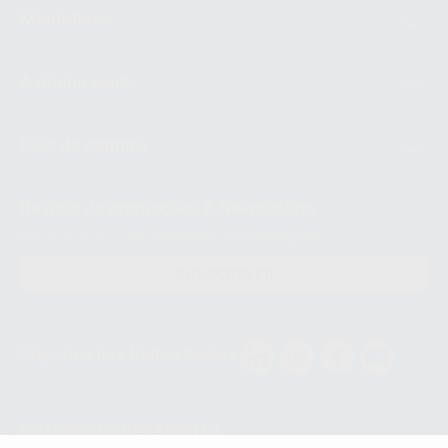
Montellano
A minha conta
Guia de compra
Revista de promoções & Newsletters
Receba já as suas OFERTAS e NOVIDADES!
SUBSCREVER
Siga-nos nas Redes Socias
MÉTODOS DE PAGAMENTO