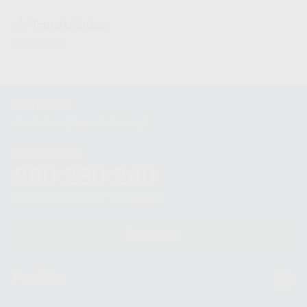
Transferências
Ficha técnica
Contactos
montellano@montellano.pt
Linha gratuita
800 230 240
Chamada para a rede fixa nacional
Contactos
Produtos