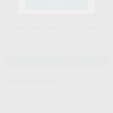
15 dias para mudar de ideias, exceto
Entendi
anestesias
Selecionar um modelo
LAMPADA POLIMERIZADORA LED MESTRA 100037
3015956
100037
Ref. Montellano
Ref. fabricante
463,41 €
-
+
ADICIONAR AO CARRINHO
Características do produto
Montellano informa:
MESTRA