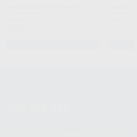
BANDEJAS DESCARTÁVEIS GRANDES
BANDEJAS DES
S/M
|
Ref. 1004063
S/M
|
Ref. 10040
24
63
,80
€
63,02 €
,12
€
Promoção
-
+
-
ADICIONAR
Contactos
montellano@montellano.pt
Linha gratuita
800 230 240
Chamada para a rede fixa nacional
Contactos