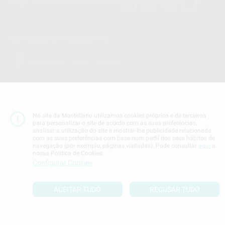
Siga-nos nas Redes Socias
MÉTODOS DE PAGAMENTO
Conta Corrente
No site da Montellano utilizamos cookies próprios e de terceiros
Termos & Condiçoes
para personalizar o site de acordo com as suas preferências,
Politica de Privacidade
analisar a utilização do site e mostrar-lhe publicidade relacionada
Politica de Cookies
com as suas preferências com base num perfil dos seus hábitos de
navegação (por exemplo, páginas visitadas). Pode consultar
aqui
a
nossa Política de Cookies.
Definições de cookies
Configurar Cookies
ACEITAR TUDO
RECUSAR TUDO