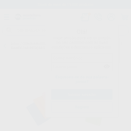
Stock de mais de 15.000 produtos
Olá!
Inicie sessão para ver os preços
no seu carrinho com as suas
Início
/
CONSUMIVEIS
/
DESCARTÁVEIS
/
BANDEJAS DESCARTÁVEIS
/
condições e descontos aplicados.
BANDEJAS DESCARTÁVEIS DE PLÁSTICO
Esqueceu-se da sua palavra-
passe?
Registo