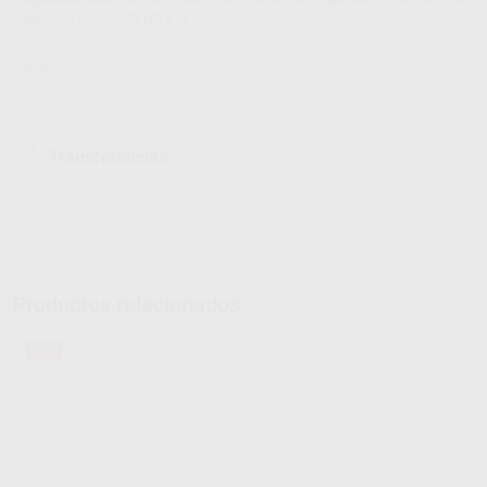
separadamente ou colocados em cima dos tabuleiros normais de
alumínio ou aço. 28 cm x 18 cm.
S/M
Transferências
Fichas de segurança
Anexo em francês
Anexo em francês
Productos relacionados
61%