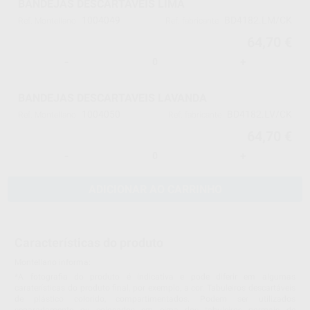
BANDEJAS DESCARTAVEIS LIMA
1004049
BD4182.LM/CK
Ref. Montellano
Ref. fabricante
64,70 €
-
+
BANDEJAS DESCARTAVEIS LAVANDA
1004050
BD4182.LV/CK
Ref. Montellano
Ref. fabricante
64,70 €
-
+
ADICIONAR AO CARRINHO
Características do produto
Montellano informa:
*A fotografia do produto é indicativa e pode diferir em algumas
caraterísticas do produto final, por exemplo, a cor. Tabuleiros descartáveis
de plástico colorido, compartimentados. Podem ser utilizados