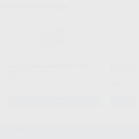
Productos relacionados
BANDEJAS DESCARTAVEIS LISAS 21X15X2,3
BANDEJAS DE
20X10400U
MEDISTOCK
|
Ref. 1004060
S/M
|
Ref. 10040
51
,80
€
42
,99
€
-
+
-
ADICIONAR
Contactos