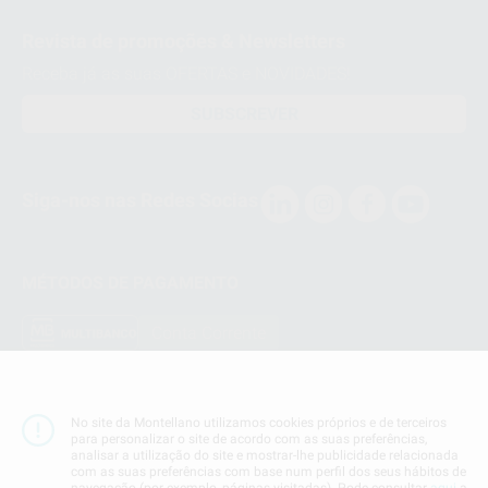
Revista de promoções & Newsletters
Receba já as suas OFERTAS e NOVIDADES!
SUBSCREVER
Siga-nos nas Redes Socias
MÉTODOS DE PAGAMENTO
Conta Corrente
No site da Montellano utilizamos cookies próprios e de terceiros
para personalizar o site de acordo com as suas preferências,
Termos & Condiçoes
analisar a utilização do site e mostrar-lhe publicidade relacionada
Politica de Privacidade
com as suas preferências com base num perfil dos seus hábitos de
navegação (por exemplo, páginas visitadas). Pode consultar
aqui
a