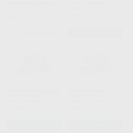
ABSORVÍVEIS SUPRAMID
40 TB15 38 19MM
ARAGO
|
Ref. Grupo
ARAGO
|
Ref. 1000567
De
70
,78
€
60
,60
€
129,08 €
-
+
SELECIONAR REFERÊNCIA
ADICIONAR
SUTURA ARAGO SUPOLENE
SUTURA SUPRAMID
30 38 18MM 36U
BRANCO 30 TC16 36U
ARAGO
|
Ref. 1000573
ARAGO
|
Ref. 1000578
127
192
,40
€
,62
€
-
+
-
+
ADICIONAR
ADICIONAR