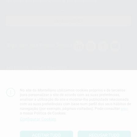
Revista de promoções & Newsletters
Receba já as suas OFERTAS e NOVIDADES!
SUBSCREVER
Siga-nos nas Redes Socias
MÉTODOS DE PAGAMENTO
Conta Corrente
No site da Montellano utilizamos cookies próprios e de terceiros
para personalizar o site de acordo com as suas preferências,
analisar a utilização do site e mostrar-lhe publicidade relacionada
com as suas preferências com base num perfil dos seus hábitos de
navegação (por exemplo, páginas visitadas). Pode consultar
aqui
a nossa Política de Cookies.
Termos & Condiçoes
Configurar Cookies
Politica de Privacidade
Politica de Cookies
ACEITAR TUDO
RECUSAR TUDO