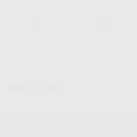
SUTURA NYLON UNIFILAR
SUTURAS PTFE TEFLON
50 TB12 45cm 36U
NÃO ABSORVIVEIS
ARAGO
|
Ref. 1000580
ARAGO
|
Ref. Grupo
125
182
,72
€
,44
€
-
+
ADICIONAR
SELECIONAR REFERÊNCIA
1
Contactos
montellano@montellano.pt