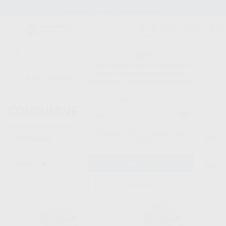
Stock de mais de 15.000 produtos
Olá!
Inicie sessão para ver os preços
no seu carrinho com as suas
Início
/
CONSUMIVEIS
condições e descontos aplicados.
CONSUMIVEIS
14
produtos encontrados
Esqueceu-se da sua palavra-
Filtro
passe?
ARAGO
Limpar filtros
Registo