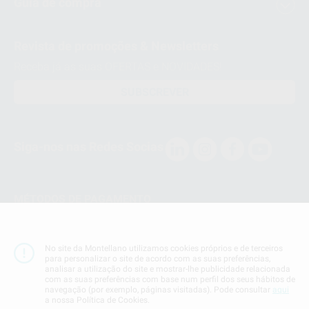
Guia de compra
Revista de promoções & Newsletters
Receba já as suas OFERTAS e NOVIDADES!
SUBSCREVER
Siga-nos nas Redes Socias
MÉTODOS DE PAGAMENTO
Conta Corrente
No site da Montellano utilizamos cookies próprios e de terceiros
para personalizar o site de acordo com as suas preferências,
analisar a utilização do site e mostrar-lhe publicidade relacionada
com as suas preferências com base num perfil dos seus hábitos de
navegação (por exemplo, páginas visitadas). Pode consultar
aqui
a nossa Política de Cookies.
Termos & Condiçoes