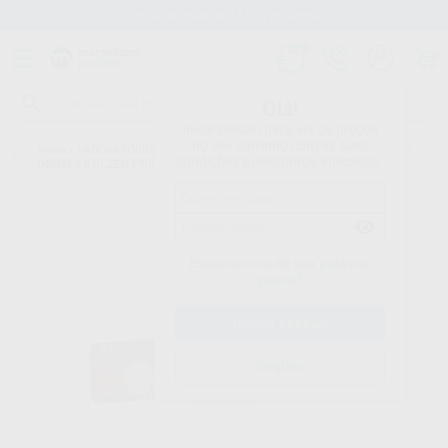
Stock de mais de 15.000 produtos
Olá!
Inicie sessão para ver os preços
no seu carrinho com as suas
Início
/
LABORATÓRIO
/
DENTES ACRILICOS
/
DENTES POSTERIORES
/
condições e descontos aplicados.
DENTES KULZER PREMIUM 8 POSTERIOR INFERIOR E SUPERIOR
Esqueceu-se da sua palavra-
passe?
Registo