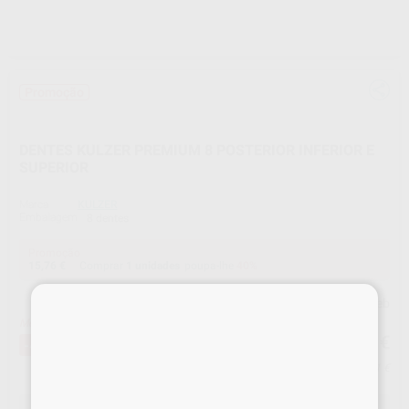
Promoção
DENTES KULZER PREMIUM 8 POSTERIOR INFERIOR E
SUPERIOR
Marca
KULZER
Embalagem
8 dentes
Promoção
15,76 €
Comprar
1 unidades
poupa-lhe
40%
×
Preço Web
Melhor oferta!
15
,76
€
26,35 €
-40%
Preço c/ IVA incluido 16,71 €