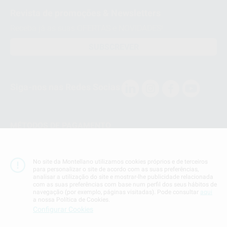
Revista de promoções & Newsletters
Receba já as suas OFERTAS e NOVIDADES!
SUBSCREVER
Siga-nos nas Redes Socias
MÉTODOS DE PAGAMENTO
Conta Corrente
No site da Montellano utilizamos cookies próprios e de terceiros
para personalizar o site de acordo com as suas preferências,
analisar a utilização do site e mostrar-lhe publicidade relacionada
com as suas preferências com base num perfil dos seus hábitos de
navegação (por exemplo, páginas visitadas). Pode consultar
aqui
a nossa Política de Cookies.
Termos & Condiçoes
Configurar Cookies
Politica de Privacidade
Politica de Cookies