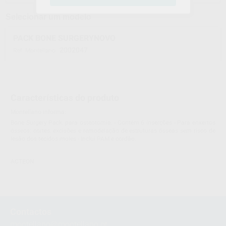
Selecionar um modelo
PACK BONE SURGERYNOVO
2002047
Ref. Montellano
Características do produto
Montellano informa:
Bone Surgery Pack, para osteotomia. - Contém 6 inserções - Para enxertos
ósseos: cortes, excisões e remodelação de estruturas ósseas sem risco de
lesão dos tecidos moles - Inclui PAM e cordão.
ACTEON
Contactos
montellano@montellano.pt