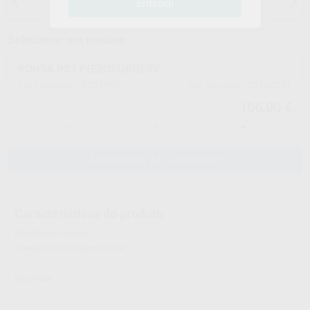
Entendi
anestesias
Selecionar um modelo
PONTA PS1 PIEZOSURGERY
2001959
03180001
Ref. Montellano
Ref. fabricante
106,00 €
-
+
ADICIONAR AO CARRINHO
Características do produto
Montellano informa:
Inserção de curetagem suave.
MECTRON