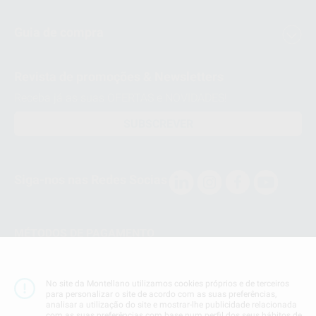
Guia de compra
Revista de promoções & Newsletters
Receba já as suas OFERTAS e NOVIDADES!
SUBSCREVER
Siga-nos nas Redes Socias
MÉTODOS DE PAGAMENTO
Conta Corrente
No site da Montellano utilizamos cookies próprios e de terceiros
para personalizar o site de acordo com as suas preferências,
analisar a utilização do site e mostrar-lhe publicidade relacionada
com as suas preferências com base num perfil dos seus hábitos de