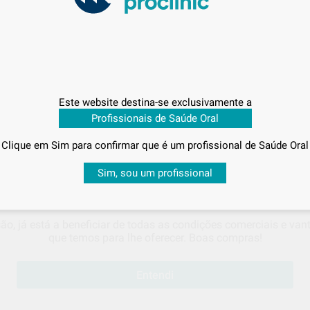
Preço c/
Este website destina-se exclusivamente a
Profissionais de Saúde Oral
Entrega em 48 horas
Clique em Sim para confirmar que é um profissional de Saúde Oral
Sabe qual é o valor que vai pagar?
Sim, sou um profissional
 visualizar os seus
preços acordados
e os
descontos aplicado
IDO
são, já está a beneficiar de todas as condições comerciais e va
que temos para lhe oferecer. Boas compras!
Entendi