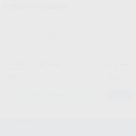
Productos relacionados
ZEISER PLACAS PEQUENAS
ZEISER IMANE
ZEISER
|
Ref. Grupo
ZEISER
|
Ref. 30
107
54
,33
€
,56
€
-
SELECIONAR REFERÊNCIA
Contactos
montellano@montellano.pt