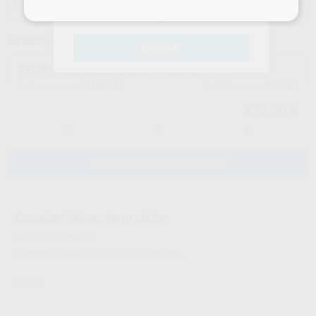
que temos para lhe oferecer. Boas
anestesias
compras!
Selecionar um modelo
Entendi
ZEISER COMBISIL MASSA 5 KILOS
3018141
576081
Ref. Montellano
Ref. fabricante
275,56 €
-
+
ADICIONAR AO CARRINHO
Características do produto
Montellano informa:
Sistema de fabrico de modelos destacáveis.
ZEISER