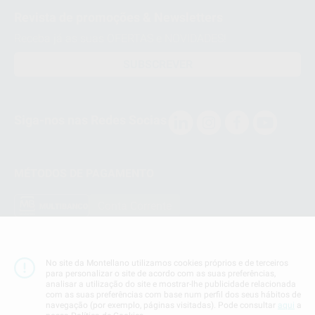
Revista de promoções & Newsletters
Receba já as suas OFERTAS e NOVIDADES!
SUBSCREVER
Siga-nos nas Redes Socias
MÉTODOS DE PAGAMENTO
Conta Corrente
No site da Montellano utilizamos cookies próprios e de terceiros
para personalizar o site de acordo com as suas preferências,
Termos & Condiçoes
analisar a utilização do site e mostrar-lhe publicidade relacionada
Politica de Privacidade
com as suas preferências com base num perfil dos seus hábitos de
navegação (por exemplo, páginas visitadas). Pode consultar
aqui
a
Politica de Cookies