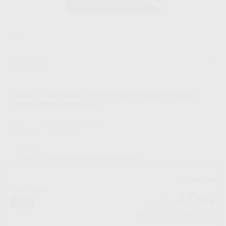
1
/ 2
Promoção
ARCOS TITANMOLY TITANIO MOLYBDENO FORMA
TRUEFORM E EUROPA II
Marca
G&H ORTHODONTICS
Embalagem
10 unidades
Promoção
37,90 €
Comprar
1 unidades
poupa-lhe
43%
Preço Web
Melhor oferta!
37
,90
€
66,37 €
-43%
Preço c/ IVA incluido 46,62 €