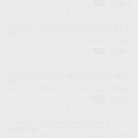
40,40 €
-39%
-
+
TITANMOLY TITÂNIO MOLYBDENO TRUEFORM 16X16
INF.
1020535
B3TFL1616
Ref. Montellano
Ref. fabricante
40,40 €
-39%
-
+
TITANMOLY TITÂNIO MOLYBDENO TRUEFORM 16X22
SUP.
1020536
B3TFU1622
Ref. Montellano
Ref. fabricante
37,90 €
-43%
-
+
TITANMOLY TITÂNIO MOLYBDENO EUROPA II
017X025 INF.
1020537
B3EFL3725
Ref. Montellano
Ref. fabricante