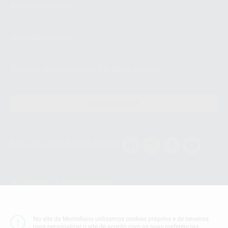
A minha conta
Guia de compra
Revista de promoções & Newsletters
Receba já as suas OFERTAS e NOVIDADES!
SUBSCREVER
Siga-nos nas Redes Socias
MÉTODOS DE PAGAMENTO
Conta Corrente
No site da Montellano utilizamos cookies próprios e de terceiros
para personalizar o site de acordo com as suas preferências,