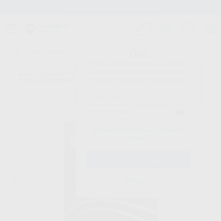
Stock de mais de 15.000 produtos
Olá!
Inicie sessão para ver os preços
no seu carrinho com as suas
Início
/
CONSUMIVEIS
/
ORTODONTIA
/
ARCOS
/
ARCOS TITANMOLY
condições e descontos aplicados.
TITANIO MOLYBDENO FORMA TRUEFORM E EUROPA II
Esqueceu-se da sua palavra-
passe?
Registo