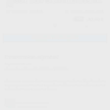
TITANMOLY TITÂNIO MOLYBDENO TRUEFORM 18X25
INF.
1020546
B3TFL1825
Ref. Montellano
Ref. fabricante
40,40 €
-39%
-
+
ADICIONAR AO CARRINHO
Características do produto
Montellano informa:
Campanha Válida de 01/07/2026 a 31/082026.
Arco lingual universal desenvolvido em titânio-molibdénio TitanMoly. Estes
arcos universais permitem a aplicação de dobras compensadas para uma
adaptação precisa à anatomia lingual.