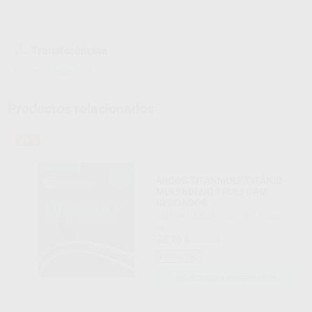
Transferências
Fichas de segurança
Productos relacionados
39%
ARCOS TITANMOLY TITÂNIO
MOLYBDENO TRUEFORM
REDONDOS
G&H ORTHODONTICS
|
Ref. Grupo
De
38
,70
€
63,92 €
Promoção
SELECIONAR REFERÊNCIA