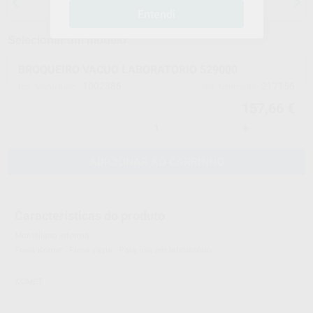
anestesias
Entendi
Selecionar um modelo
BROQUEIRO VACUO LABORATORIO 529000
1002386
217156
Ref. Montellano
Ref. fabricante
157,66 €
-
+
ADICIONAR AO CARRINHO
Características do produto
Montellano informa:
Fresa Komet - Fresa vazia - Para uso em laboratório.
KOMET