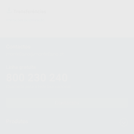
Transferências
Instruções de utilização
Contactos
montellano@montellano.pt
Linha gratuita
800 230 240
Chamada para a rede fixa nacional
Contactos
Produtos