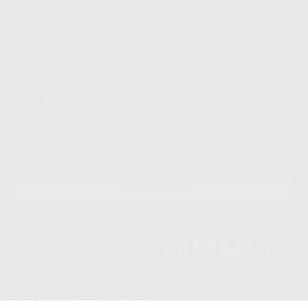
Montellano
A minha conta
Guia de compra
Revista de promoções & Newsletters
Receba já as suas OFERTAS e NOVIDADES!
SUBSCREVER
Siga-nos nas Redes Socias
MÉTODOS DE PAGAMENTO