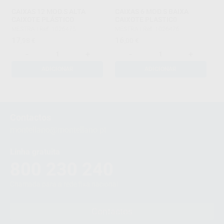
CAIXAS 12 MOD.S ALTA
CAIXAS 6 MOD.S BAIXA
CAIXOTE PLÁSTICO
CAIXOTE PLASTIC0
MESTRA
|
Ref. 1026475
MESTRA
|
Ref. 1026476
17
16
,98
€
,00
€
-
+
-
+
ADICIONAR
ADICIONAR
1
2
Contactos
montellano@montellano.pt
Linha gratuita
800 230 240
Chamada para a rede fixa nacional
Contactos