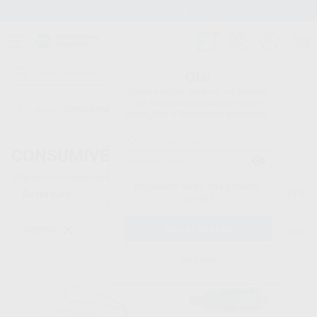
Stock de mais de 15.000 produtos
Olá!
Inicie sessão para ver os preços
no seu carrinho com as suas
Início
/
CONSUMIVEIS
condições e descontos aplicados.
CONSUMIVEIS
30
produtos encontrados
Esqueceu-se da sua palavra-
Filtro
passe?
MESTRA
Limpar filtros
Registo