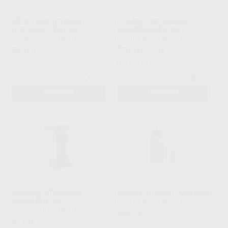
MICRO BURNER R2001
ISQUEIRO DE GAS EM
QUEIMADOR DE GAS
ALUMINIO MESTRA
MESTRA
|
Ref. 1014894
MESTRA
|
Ref. 1014895
76
55
,91
€
,14
€
58,04 €
Promoção
-
+
-
+
ADICIONAR
ADICIONAR
ISQUEIRO STANDARD
ISQUEIRO TORCH PLASTICO
MICRO TORCH
MESTRA
|
Ref. 1014898
MESTRA
|
Ref. 1014896
14
,62
€
75
,32
€