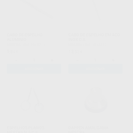
CABO DE ESPELHO
CABO DE ESPELHO EM AÇO
ALUMINIO
INOX C.S.
MESTRA
|
Ref. 1013711
MESTRA
|
Ref. 1013712
9
13
,84
€
,52
€
-
+
-
+
ADICIONAR
ADICIONAR
ESPELHOS PLANOS
DAPPEN AMALGAMA
MESTRA N.5 C.S.
MESTRA