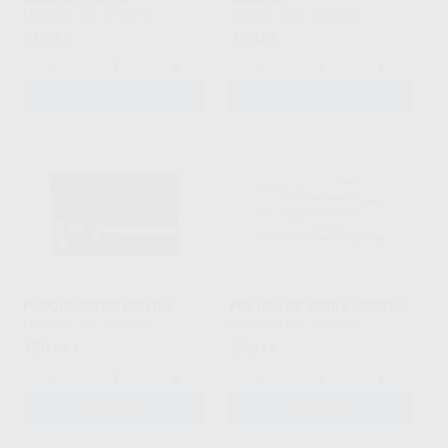
MESTRA
|
Ref. 1013713
MESTRA
|
Ref. 1019898
31
37
,28
€
,34
€
-
+
-
+
ADICIONAR
ADICIONAR
PARQUÍMETRO DIGITAL
FOLHAS DE SERRA MESTRA
MESTRA
|
Ref. 1026756
MESTRA
|
Ref. 1026759
120
24
,61
€
,94
€
-
+
-
+
ADICIONAR
ADICIONAR