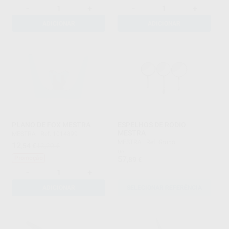
-
+
-
+
ADICIONAR
ADICIONAR
PLANO DE FOX MESTRA
ESPELHOS DE RODIO
MESTRA
MESTRA
|
Ref. 1014899
MESTRA
|
Ref. Grupo
12
,54
€
13,20 €
De
57
Promoção
,89
€
-
+
ADICIONAR
SELECIONAR REFERÊNCIA