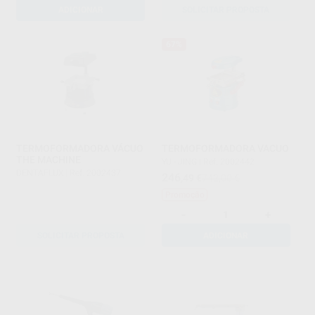
ADICIONAR
SOLICITAR PROPOSTA
67%
TERMOFORMADORA VÁCUO
TERMOFORMADORA VACUO
THE MACHINE
YU - JING
|
Ref. 2002442
DENTAFLUX
|
Ref. 2002437
246
,49
€
742,00 €
Promoção
-
+
SOLICITAR PROPOSTA
ADICIONAR