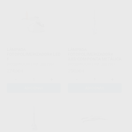
LÂMPADA
LÂMPADA
FOTOPOLIMERIZADORA LED
FOTOPOLIMERIZADORA
F
iLED COM PONTA METÁLICA
WOODPECKER
|
Ref. 2002394
WOODPECKER
|
Ref. 2002397
274
250
,00
€
,00
€
-
+
-
+
ADICIONAR
ADICIONAR