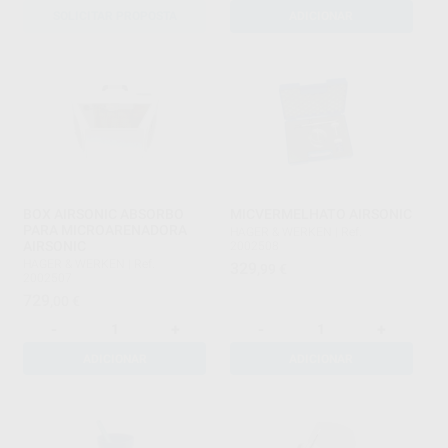
SOLICITAR PROPOSTA
ADICIONAR
BOX AIRSONIC ABSORBO
MICVERMELHATO AIRSONIC
PARA MICROARENADORA
HAGER & WERKEN
|
Ref.
AIRSONIC
2002508
HAGER & WERKEN
|
Ref.
329
,99
€
2002507
729
,00
€
-
+
-
+
ADICIONAR
ADICIONAR