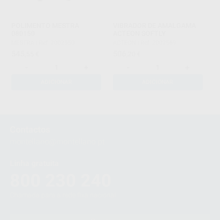
POLIMENTO MESTRA
VIBRADOR DE AMALGAMA
080150
ACTEON SOFTLY
MESTRA
|
Ref. 2002550
ACTEON
|
Ref. 2002569
545
506
,55
€
,20
€
-
+
-
+
ADICIONAR
ADICIONAR
1
2
Contactos
3
montellano@montellano.pt
Linha gratuita
800 230 240
Chamada para a rede fixa nacional