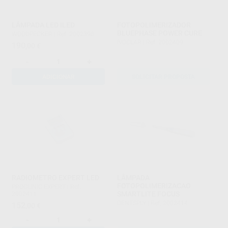
LÂMPADA LED ILED
FOTOPOLIMERIZADOR
BLUEPHASE POWER CURE
WOODPECKER
|
Ref. 2002398
IVOCLAR
|
Ref. 2002409
190
,00
€
-
+
ADICIONAR
SOLICITAR PROPOSTA
RADIOMETRO EXPERT LED
LÂMPADA
FOTOPOLIMERIZACAO
PROCLINIC EXPERT
|
Ref.
SMARTLITE FOCUS
2002411
DENTSPLY
|
Ref. 2002414
152
,00
€
-
+