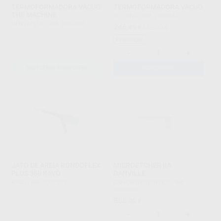
TERMOFORMADORA VÁCUO
TERMOFORMADORA VACUO
THE MACHINE
YU - JING
|
Ref. 2002442
DENTAFLUX
|
Ref. 2002437
246
,49
€
742,00 €
Promoção
-
+
SOLICITAR PROPOSTA
ADICIONAR
JATO DE AREIA RONDOFLEX
MICROETCHER IIA
PLUS 360 KAVO
DANVILLE
KAVO
|
Ref. 2002502
G&H ORTHODONTICS
|
Ref.
2002506
888
,00
€
-
+