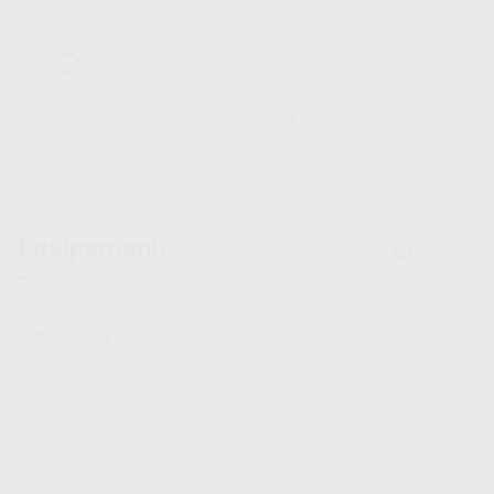
Stock de mais de 15.000 produtos
Olá!
Inicie sessão para ver os preços
no seu carrinho com as suas
Início
/
EQUIPAMENTO
/
EQUIPAMENTOS DE RESTAURAÇÃO E
condições e descontos aplicados.
ESTÉTICA
Equipamento
EQUIPAMENTOS DE RESTAURAÇÃO E
-
ESTÉTICA
Esqueceu-se da sua palavra-
passe?
65
produtos encontrados
Filtro
EQUIPAMENTOS DE RESTAURAÇÃO E
Limpar filtros
ESTÉTICA
Registo