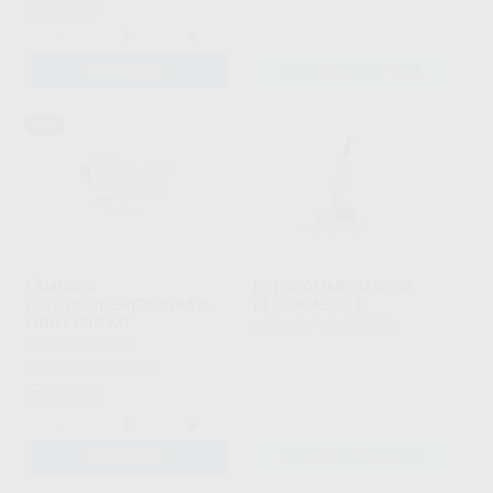
Promoção
-
+
ADICIONAR
SOLICITAR PROPOSTA
48%
LÂMPADA
FOTOPOLIMERIZADOR
FOTOPOLIMERIZADORA D-
BLUEPHASE G4
LIGHT PRO KIT
IVOCLAR
|
Ref. 2002368
GC
|
Ref. 2002364
999
,08
€
1.933,95 €
Promoção
-
+
ADICIONAR
SOLICITAR PROPOSTA