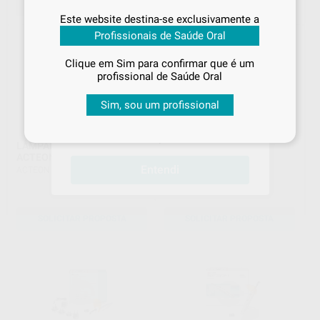
pagar?
SELECIONAR REFERÊNCIA
ADICIONAR
Este website destina-se exclusivamente a
Inicie sessão
para visualizar os seus
Profissionais de Saúde Oral
preços acordados
e os
descontos
aplicados
em cada produto!
Clique em Sim para confirmar que é um
profissional de Saúde Oral
Se já iniciou sessão, já está a
beneficiar de todas as condições
Sim, sou um profissional
comerciais e vantagens exclusivas
que temos para lhe oferecer. Boas
compras!
LÂMPADA MINI LED
MINI LED ORTHO2
ACTEON
ACTEON
|
Ref. 2002338
Entendi
ACTEON
|
Ref. 2002337
SOLICITAR PROPOSTA
SOLICITAR PROPOSTA