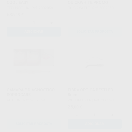
COOL EASY
QUICKWHITE PROMO
TECHNOFLUX
|
Ref. 2002058
QUICK WHITE
|
Ref. 2002060
635
,19
€
-
+
ADICIONAR
SOLICITAR PROPOSTA
CÂMARA E DIAGNÓSTICO
FIBRA ÓPTICA BESTLED
SOPROCARE
8mm
ACTEON
|
Ref. 2002069
WOODPECKER
|
Ref. 2002283
25
,00
€
-
+
SOLICITAR PROPOSTA
ADICIONAR