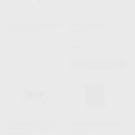
JATO DE AREIA RONDOFLEX
MICROETCHER IIA
PLUS 360 KAVO
DANVILLE
KAVO
|
Ref. 2002502
G&H ORTHODONTICS
|
Ref.
2002506
888
,00
€
-
+
SOLICITAR PROPOSTA
ADICIONAR
BOX AIRSONIC ABSORBO
MICVERMELHATO AIRSONIC
PARA MICROARENADORA
HAGER & WERKEN
|
Ref.
AIRSONIC
2002508