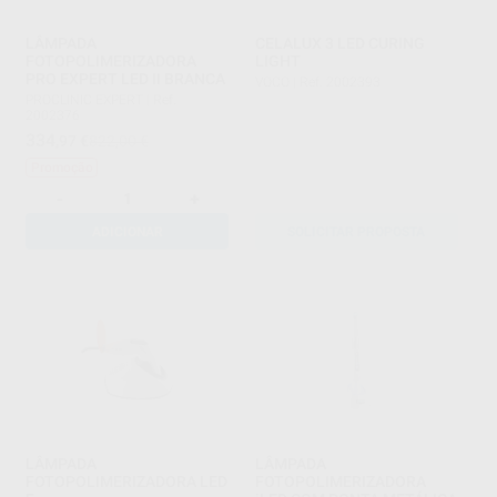
LÂMPADA
CELALUX 3 LED CURING
FOTOPOLIMERIZADORA
LIGHT
PRO EXPERT LED II BRANCA
VOCO
|
Ref. 2002393
PROCLINIC EXPERT
|
Ref.
2002376
334
,97
€
822,00 €
Promoção
-
+
ADICIONAR
SOLICITAR PROPOSTA
LÂMPADA
LÂMPADA
FOTOPOLIMERIZADORA LED
FOTOPOLIMERIZADORA