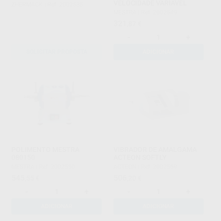
VELOCIDADE VARIAVEL
ZHERMACK
|
Ref. 2002535
MESTRA
|
Ref. 2002549
321
,87
€
-
+
SOLICITAR PROPOSTA
ADICIONAR
POLIMENTO MESTRA
VIBRADOR DE AMALGAMA
080150
ACTEON SOFTLY
MESTRA
|
Ref. 2002550
ACTEON
|
Ref. 2002569
545
506
,55
€
,20
€
-
+
-
+
ADICIONAR
ADICIONAR