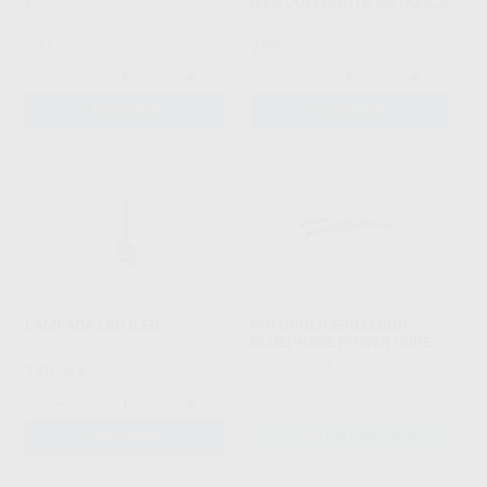
F
iLED COM PONTA METÁLICA
WOODPECKER
|
Ref. 2002394
WOODPECKER
|
Ref. 2002397
274
250
,00
€
,00
€
-
+
-
+
ADICIONAR
ADICIONAR
LÂMPADA LED ILED
FOTOPOLIMERIZADOR
BLUEPHASE POWER CURE
WOODPECKER
|
Ref. 2002398
IVOCLAR
|
Ref. 2002409
190
,00
€
-
+
ADICIONAR
SOLICITAR PROPOSTA