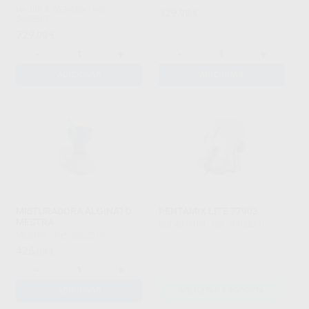
HAGER & WERKEN
|
Ref.
329
,99
€
2002507
729
,00
€
-
+
-
+
ADICIONAR
ADICIONAR
MISTURADORA ALGINATO
PENTAMIX LITE 77903
MESTRA
SOLVENTUM
|
Ref. 2002521
MESTRA
|
Ref. 2002519
425
,00
€
-
+
ADICIONAR
SOLICITAR PROPOSTA