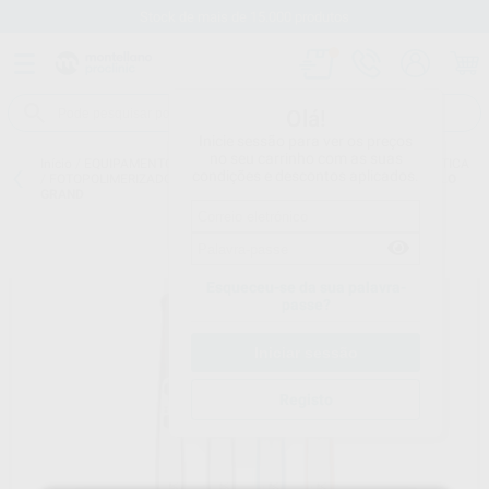
Stock de mais de 15.000 produtos
Olá!
Inicie sessão para ver os preços
no seu carrinho com as suas
Início
/
EQUIPAMENTO
/
EQUIPAMENTOS DE RESTAURAÇÃO E ESTÉTICA
condições e descontos aplicados.
/
FOTOPOLIMERIZADORES
/
LÂMPADA FOTOPOLIMERIZADORA VALO
GRAND
Esqueceu-se da sua palavra-
passe?
Registo