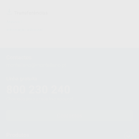
Transferências
Arquivo 1
Informação adicional
Contactos
montellano@montellano.pt
Linha gratuita
800 230 240
Chamada para a rede fixa nacional
Contactos
Produtos