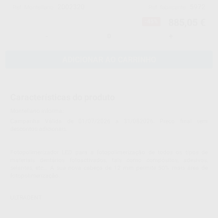
2002320
5972
Ref. Montellano
Ref. fabricante
885,05 €
-45%
-
+
ADICIONAR AO CARRINHO
Características do produto
Montellano informa:
Campanha Válida de 01/07/2026 a 31/082026. Preço final sem
descontos adicionais.
Fotopolimerizador LED para a fotopolimerização de todos os tipos de
materiais dentários fotoactivados, tais como compósitos, adesivos,
selantes, etc... A sua nova cabeça de 12 mm permite 50% mais área de
fotopolimerização.
ULTRADENT