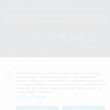
Revista de promoções & Newsletters
Receba já as suas OFERTAS e NOVIDADES!
SUBSCREVER
Siga-nos nas Redes Socias
MÉTODOS DE PAGAMENTO
Conta Corrente
No site da Montellano utilizamos cookies próprios e de terceiros
para personalizar o site de acordo com as suas preferências,
analisar a utilização do site e mostrar-lhe publicidade relacionada
com as suas preferências com base num perfil dos seus hábitos de
navegação (por exemplo, páginas visitadas). Pode consultar
aqui
a nossa Política de Cookies.
Termos & Condiçoes
Configurar Cookies
Politica de Privacidade
Politica de Cookies
ACEITAR TUDO
RECUSAR TUDO