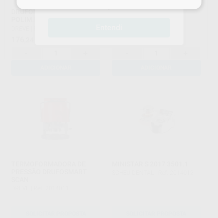
compras!
DRUFOMAT PONTA
GRANULOS AÇO
POLIM.PRESSAO
PDRUFOMAT 1,2KG
Entendi
DREVE
|
Ref. 3017307
DREVE
|
Ref. 3017312
176
43
,24
€
,14
€
-
+
-
+
ADICIONAR
ADICIONAR
TERMOFORMADORA DE
MINISTAR S 2017 3501.1
PRESSÃO DRUFOSMART
SCHEU DENTAL
|
Ref. 2014012
SCAN
DREVE
|
Ref. 2014011
SOLICITAR PROPOSTA
SOLICITAR PROPOSTA