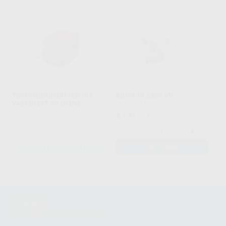
TERMOCONFORMADORA
BIOSTAR 230V VII
VACFOMAT V9 DREVE
SCHEU DENTAL
|
Ref. 3000001
DREVE
|
Ref. 2014013
6.641
,61
€
-
+
SOLICITAR PROPOSTA
ADICIONAR
1
Contactos
montellano@montellano.pt