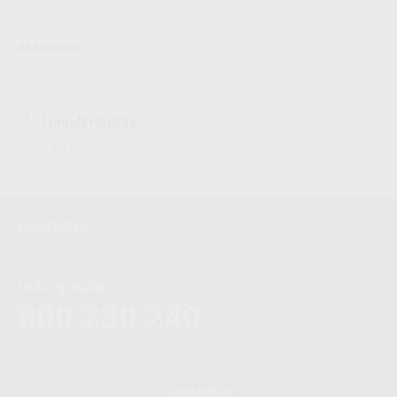
ASA DENTAL
Transferências
Anexo em italiano
Contactos
montellano@montellano.pt
Linha gratuita
800 230 240
Chamada para a rede fixa nacional
Contactos