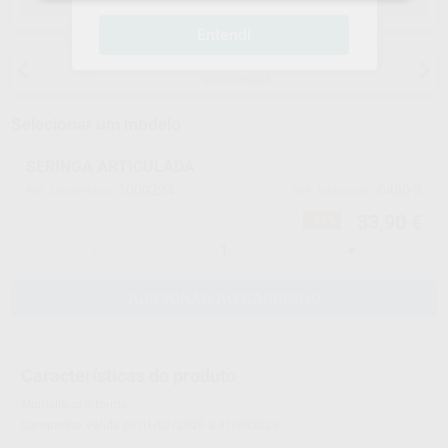
Entendi
15 dias para mudar de ideias, exceto
anestesias
Selecionar um modelo
SERINGA ARTICULADA
1000224
0480-3
Ref. Montellano
Ref. fabricante
33,90 €
-31%
-
+
ADICIONAR AO CARRINHO
Características do produto
Montellano informa:
Campanha Válida de 01/07/2026 a 31/082026.