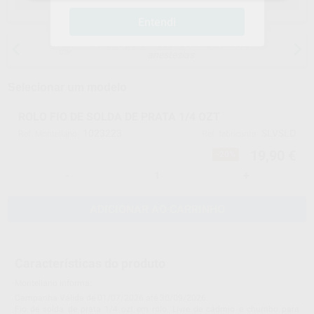
Entendi
15 dias para mudar de ideias, exceto
anestesias
Selecionar um modelo
ROLO FIO DE SOLDA DE PRATA 1/4 OZT
1023223
SLVSLD
Ref. Montellano
Ref. fabricante
19,90 €
-20%
-
+
ADICIONAR AO CARRINHO
Características do produto
Montellano informa:
Campanha Válida de 01/07/2026 até 30/09/2026.
Fio de solda de prata 1/4 ozt em rolo. Livre de cádmio e chumbo para