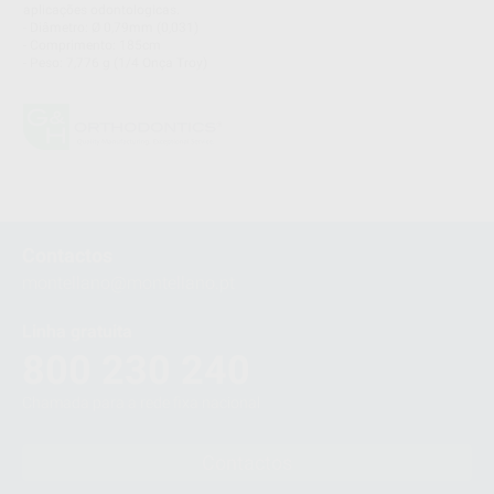
aplicações odontologicas.
- Diâmetro: Ø 0,79mm (0,031)
- Comprimento: 185cm
- Peso: 7,776 g (1/4 Onça Troy)
Contactos
montellano@montellano.pt
Linha gratuita
800 230 240
Chamada para a rede fixa nacional
Contactos