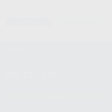
STABYL
|
Ref. 1028511
STABYL
|
Ref. Grupo
114
42
,77
€
,49
€
-
+
ADICIONAR
SELECIONAR REFERÊNCIA
1
Contactos
montellano@montellano.pt
Linha gratuita
800 230 240
Chamada para a rede fixa nacional
Contactos
Produtos