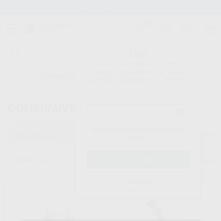
Stock de mais de 15.000 produtos
Olá!
Inicie sessão para ver os preços
no seu carrinho com as suas
Início
/
CONSUMIVEIS
condições e descontos aplicados.
CONSUMIVEIS
10
produtos encontrados
Esqueceu-se da sua palavra-
Filtro
passe?
STABYL
Limpar filtros
Registo