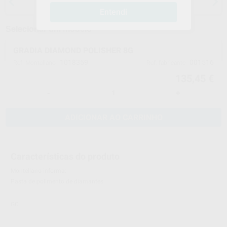
anestesias
Entendi
Selecionar um modelo
GRADIA DIAMOND POLISHER 8G
1018359
001516
Ref. Montellano
Ref. fabricante
135,45 €
-
+
ADICIONAR AO CARRINHO
Características do produto
Montellano informa:
Pasta de polimento de diamantes.
GC