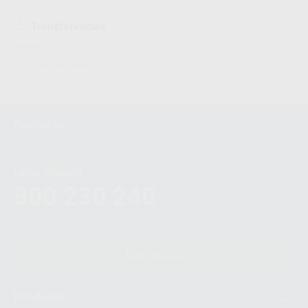
Transferências
Arquivo 1
Fichas de segurança
Contactos
montellano@montellano.pt
Linha gratuita
800 230 240
Chamada para a rede fixa nacional
Contactos
Produtos