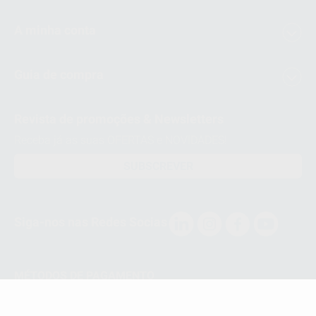
A minha conta
Guia de compra
Revista de promoções & Newsletters
Receba já as suas OFERTAS e NOVIDADES!
SUBSCREVER
Siga-nos nas Redes Socias
MÉTODOS DE PAGAMENTO
Conta Corrente