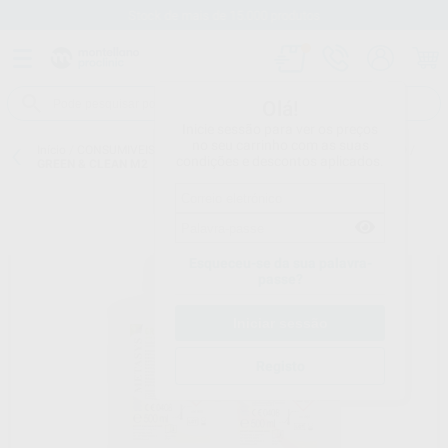
Stock de mais de 15.000 produtos
Olá!
Inicie sessão para ver os preços
no seu carrinho com as suas
Início
/
CONSUMIVEIS
/
DESINFEÇÃO
/
DESINFEÇÃO DE ASPIRAÇÃO
/
condições e descontos aplicados.
GREEN & CLEAN M2
Esqueceu-se da sua palavra-
passe?
Registo