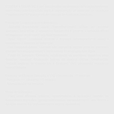
O GREEN & CLEAN M2 é um desinfetante concentrado de alta performance,
especificamente formulado para a manutenção de sistemas de aspiração
e separadores de amálgama em clínicas de medicina dentárias.
Principais Características e Benefícios:
- Sistema Enzimático Duplo (Vermelho/Verde): Utiliza um sistema
alternado para evitar a resistência bacteriana e garantir a remoção eficaz
de depósitos orgânicos e sujidade incrustada.
- Ação 3-em-1: Desinfeta, elimina a espuma (anti-espumante ativo) e
desodoriza o sistema de aspiração.
- Alta Compatibilidade: Fórmula não corrosiva, segura para os materiais
internos dos equipamentos e separadores de amálgama/ar-água.
- Poder de Limpeza: Excelente solubilidade de proteínas, essencial para
dissolver resíduos biológicos típicos da prática clínica. Certificação:
Testado segundo as normas EN e diretrizes VAH, garantindo segurança
microbiológica.
Espectro de Eficácia (Solução a 1%): cBactericida: 15 minutos.
- Fungicida (C. albicans): 15 minutos.
- Tuberculocida: 60 minutos
Modo de Utilização:
- Para uma eficácia máxima, recomenda-se a aplicação através do
dispensador específico (geralmente vendido separadamente), que facilita a
diluição correta e o manuseamento seguro do produto.