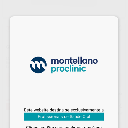
×
Promoção
GREEN & CLEAN M2
Marca
METASYS
Embalagem
2 frascos de 500 ml/cada
Ref. Montellano
1004974
Ref. fabricante
60010203
Promoção
134,90 €
Comprar
1 unidades
poupa-lhe
17%
Preço Web
Sabe qual é o valor que vai
Melhor oferta!
134
pagar?
,90
€
163,02 €
-17%
Este website destina-se exclusivamente a
Inicie sessão
para visualizar os seus
Preço c/ IVA incluido 165,93 €
Profissionais de Saúde Oral
preços acordados
e os
descontos
aplicados
em cada produto!
SELECIONAR A QUANTIDADE
Clique em Sim para confirmar que é um