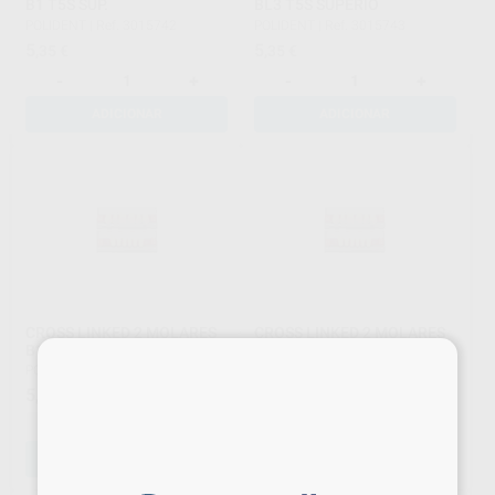
B1 T5S SUP.
BL3 T5S SUPERIO
POLIDENT
|
Ref. 3015742
POLIDENT
|
Ref. 3015743
5
5
,35
€
,35
€
-
+
-
+
ADICIONAR
ADICIONAR
CROSS LINKED 2 MOLARES
CROSS LINKED 2 MOLARES
B1 T6S SUP.
BL3 T6S SUPERIO
×
POLIDENT
|
Ref. 3015744
POLIDENT
|
Ref. 3015745
5
5
,35
€
,35
€
-
+
-
+
ADICIONAR
ADICIONAR