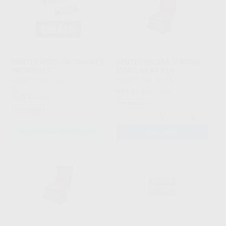
DENTES ARTIC ANTERIORES
DENTES DELARA SORTIDO
INFERIORES
SMALL 68 A3 A3,5
KULZER
|
Ref. Grupo
KULZER
|
Ref. 3011824
De
461
,81
€
513,12 €
3
,99
€
6,52 €
Promoção
Promoção
-
+
SELECIONAR REFERÊNCIA
ADICIONAR