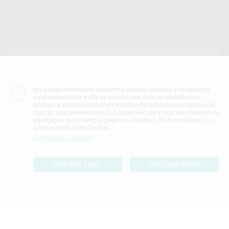
Revista de promoções & Newsletters
Receba já as suas OFERTAS e NOVIDADES!
SUBSCREVER
No site da Montellano utilizamos cookies próprios e de terceiros
Siga-nos nas Redes Socias
para personalizar o site de acordo com as suas preferências,
analisar a utilização do site e mostrar-lhe publicidade relacionada
com as suas preferências com base num perfil dos seus hábitos de
navegação (por exemplo, páginas visitadas). Pode consultar
aqui
a nossa Política de Cookies.
MÉTODOS DE PAGAMENTO
Configurar Cookies
Conta Corrente
ACEITAR TUDO
RECUSAR TUDO
Termos & Condiçoes
Politica de Privacidade