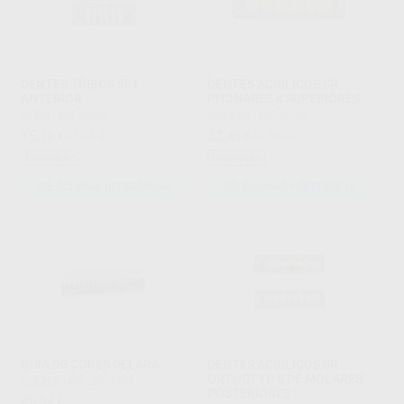
DENTES TRIBOS 501
DENTES ACRILICOS SR
ANTERIOR
PHONARES II SUPERIORES
GEBDI
|
Ref. Grupo
IVOCLAR
|
Ref. Grupo
15
33
,70
€
17,44 €
,45
€
46,65 €
Promoção
Promoção
SELECIONAR REFERÊNCIA
SELECIONAR REFERÊNCIA
GUIA DE CORES DELARA
DENTES ACRILICOS SR
ORTHOTYP S PE MOLARES
KULZER
|
Ref. 2024594
POSTERIORES
48
,94
€