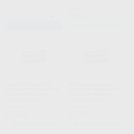
IVOCLAR
|
Ref. Grupo
15
,56
€
21,70 €
-
+
Promoção
ADICIONAR
SELECIONAR REFERÊNCIA
DENTES ACRILICOS SR
DENTES ACRILICOS SR
ORTHOTYP CHROMASCOP
ORTHOTYP CHROMASCOP
POSTERIORES SUP.ES
POSTERIOR INFERIOR
IVOCLAR
|
Ref. Grupo
IVOCLAR
|
Ref. Grupo
12
12
,35
€
17,35 €
,35
€
17,35 €
Promoção
Promoção
SELECIONAR REFERÊNCIA
SELECIONAR REFERÊNCIA