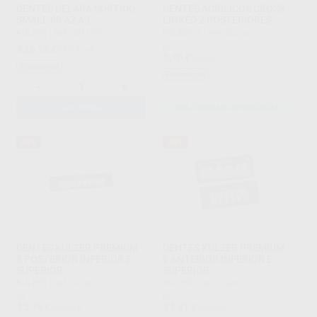
DENTES DELARA SORTIDO
DENTES ACRILICOS CROSS
SMALL 68 A2 A3
LINKED 2 POSTERIORES
KULZER
|
Ref. 3011825
POLIDENT
|
Ref. Grupo
436
De
,15
€
513,12 €
5
,10
€
5,35 €
Promoção
Promoção
-
+
ADICIONAR
SELECIONAR REFERÊNCIA
40%
40%
DENTES KULZER PREMIUM
DENTES KULZER PREMIUM
8 POSTERIOR INFERIOR E
6 ANTERIOR INFERIOR E
SUPERIOR
SUPERIOR
KULZER
|
Ref. Grupo
KULZER
|
Ref. Grupo
De
De
15
21
,76
€
26,35 €
,81
€
36,60 €