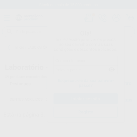
Stock de mais de 15.000 produtos
Olá!
Inicie sessão para ver os preços
no seu carrinho com as suas
Início
/
LABORATÓRIO
/
DENTES ACRILICOS
condições e descontos aplicados.
Laboratório -
DENTES ACRILICOS - 3
89
produtos encontrados
Esqueceu-se da sua palavra-
Filtro
passe?
DENTES ACRILICOS
Limpar filtros
Registo
Está na página 3.
Voltar à página 1