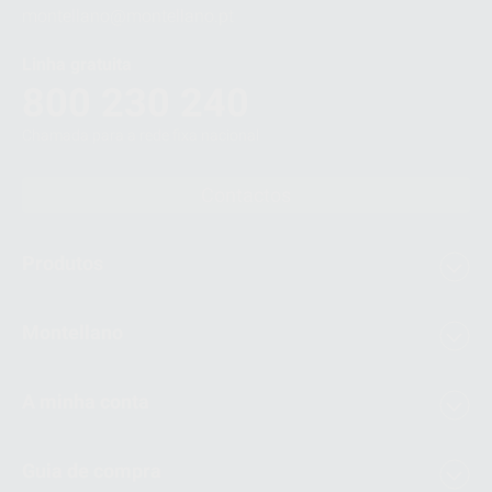
3
montellano@montellano.pt
4
Linha gratuita
800 230 240
Chamada para a rede fixa nacional
Contactos
Produtos
Montellano
A minha conta
Guia de compra