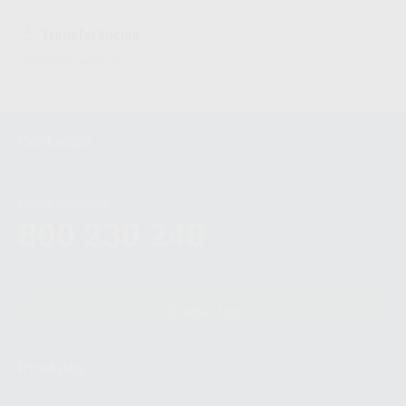
Transferências
Informação adicional
Contactos
montellano@montellano.pt
Linha gratuita
800 230 240
Chamada para a rede fixa nacional
Contactos
Produtos