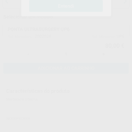
anestesias
Entendi
Selecionar um modelo
PONTA ULTRASURGERY UP6
2002038
UP6
Ref. Montellano
Ref. fabricante
80,00 €
-
+
ADICIONAR AO CARRINHO
Características do produto
Montellano informa:
.
WOODPECKER