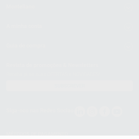
Montellano
A minha conta
Guia de compra
Revista de promoções & Newsletters
Receba já as suas OFERTAS e NOVIDADES!
SUBSCREVER
Siga-nos nas Redes Socias
MÉTODOS DE PAGAMENTO